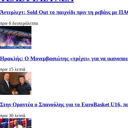
Άντερλεχτ: Sold Out το παιχνίδι πριν τη ρεβάνς με Π
πριν 6 δευτερόλεπτα
Ηρακλής: Ο Μονεμβασιώτης «τρέχει» για να ικανοπο
πριν 15 λεπτά
Στην Οραντέα ο Σπανούλης για το EuroBasket U16, π
πριν 30 λεπτά