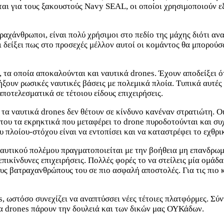
ται για τους ξακουστούς Navy SEAL, οι οποίοι χρησιμοποιούν ε
ραχάνθρωποι, είναι πολύ χρήσιμοι στο πεδίο της μάχης διότι α
 δείξει πως στο προσεχές μέλλον αυτοί οι κομάντος θα μπορούσ
 τα οποία αποκαλούνται και ναυτικά drones. Έχουν αποδείξει ό
ουν ρωσικές ναυτικές βάσεις με πολεμικά πλοία. Τυπικά αυτές
οτελεσματικά σε τέτοιου είδους επιχειρήσεις.
τα ναυτικά drones δεν θέτουν σε κίνδυνο κανέναν στρατιώτη. Ο
του τα εκρηκτικά που μεταφέρει το drone πυροδοτούνται και συ
υ πλοίου-στόχου είναι να εντοπίσει και να καταστρέφει το εχθρ
υτικού πολέμου πραγματοποιείται με την βοήθεια μη επανδρωμέ
επικίνδυνες επιχειρήσεις. Πολλές φορές το να στείλεις μία ομάδ
τους βατραχανθρώπους του σε πιο ασφαλή αποστολές. Για τις πιο 
s, ωστόσο συνεχίζει να αναπτύσσει νέες τέτοιες πλατφόρμες. Σ
α drones πάρουν την δουλειά και των δικών μας ΟΥΚάδων.