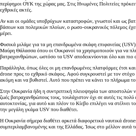
περίφημοι ΟΥΚ της χώρας μας. Στις Ηνωμένες Πολιτείες πρόκει
εχθρικές ακτές.
Αν και οι ομάδες υποβρύχιων καταστροφών, γνωστοί και ως βατ
βάσεων και πολεμικών πλοίων, ο ρωσο-ουκρανικός πόλεμος έχει
μέρει.
Φυσικά μιλάμε για τα μη επανδρωμένα σκάφη επιφανείας (USV),
Μαύρη Θάλασσα όπου οι Ουκρανοί τα χρησιμοποιούν για να πλήξ
βατραχανθρώπων, ωστόσο τα USV αποδεικνύονται όλο και πιο απ
Παράλληλα, όπως όλες οι μη επανδρωμένες πλατφόρμες έτσι και 
drone προς το εχθρικό σκάφος. Αφού συγκρουστεί με τον στόχο 
ακόμη και να βυθιστεί. Αυτό που πρέπει να κάνει το πλήρωμα το
Στην Ουκρανία ήδη η συντριπτική πλειοψηφία των αποστολών να
ζωές βατραχανθρώπους τους, τουλάχιστον όχι σε αυτές τις πολύ 
αυτοκτονίας, για αυτό και πλέον το Κίεβο επιλέγει να στέλνει 
την μεγάλη γκάμα USV που διαθέτει.
Η Ουκρανία σήμερα διαθέτει αρκετά διαφορετικά ναυτικά drone
συμπεριλαμβανομένης και της Ελλάδας. Ίσως στο μέλλον αυτά τ