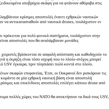
ξειδικευμένα υποβρύχια σκάφη για να φτάνουν αθόρυβα στις
ναλαμβάνουν κρίσιμες αποστολές έναντι εχθρικών ναυτικών
αν να αντικατασταθούν από ναυτικά drones, τουλάχιστον εν
τι πρόκειται για πολύ φονικά συστήματα, τουλάχιστον στην
 είναι αποστολές που θα αναλάμβαναν μονάδες
ι χειριστές βρίσκονται σε ασφαλή απόσταση και καθοδηγούν το
χνά η έκρηξη είναι τόσο ισχυρή που το πλοίο-στόχος μπορεί
ικό USV έγκαιρα, πριν πλησιάσει πολύ κοντά στο πλοίο.
νων σκαφών επιφανείας. Έτσι, οι Ουκρανοί δεν ρισκάρουν τις
α κομάντο σε μία εχθρική ναυτική βάση είναι αποστολή
κρίσιμες και επικίνδυνες αποστολές επιλέγει κάποιο drone από
ύντομα πολλές χώρες του ΝΑΤΟ θα αποκτήσουν τα δικά τους USV,