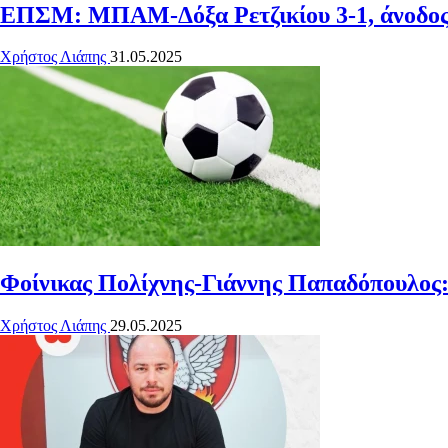
ΕΠΣΜ: ΜΠΑΜ-Δόξα Ρετζικίου 3-1, άνοδο
Χρήστος Λιάπης
31.05.2025
Φοίνικας Πολίχνης-Γιάννης Παπαδόπουλος:
Χρήστος Λιάπης
29.05.2025