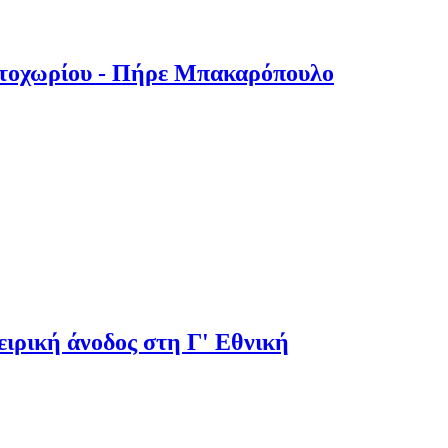
στοχωρίου - Πήρε Μπακαρόπουλο
ιρική άνοδος στη Γ' Εθνική