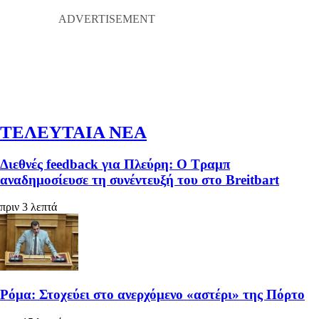
ΤΕΛΕΥΤΑΙΑ ΝΕΑ
Διεθνές feedback για Πλεύρη: Ο Τραμπ
αναδημοσίευσε τη συνέντευξή του στο Breitbart
πριν 3 λεπτά
Ρόμα: Στοχεύει στο ανερχόμενο «αστέρι» της Πόρτο