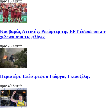
πριν 15 λεπτά
Κουβαράς Αττικής: Ρεπόρτερ της ΕΡΤ έσωσε on air
χελώνα από τις φλόγες
πριν 28 λεπτά
Περιστέρι: Επέστρεψε ο Γιώργος Γκιουζέλης
πριν 40 λεπτά