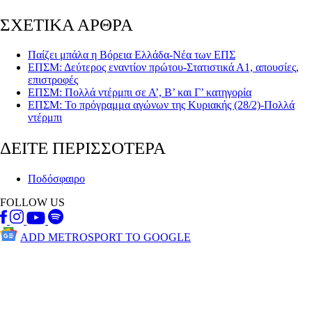
ΣΧΕΤΙΚΑ ΑΡΘΡΑ
Παίζει μπάλα η Βόρεια Ελλάδα-Νέα των ΕΠΣ
ΕΠΣΜ: Δεύτερος εναντίον πρώτου-Στατιστικά Α1, απουσίες,
επιστροφές
ΕΠΣΜ: Πολλά ντέρμπι σε Α’, Β’ και Γ’ κατηγορία
ΕΠΣΜ: Το πρόγραμμα αγώνων της Κυριακής (28/2)-Πολλά
ντέρμπι
ΔΕΙΤΕ ΠΕΡΙΣΣΟΤΕΡΑ
Ποδόσφαιρο
FOLLOW US
ADD METROSPORT TO GOOGLE