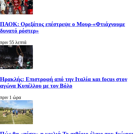
ΠΑΟΚ: Ορεξάτος επέστρεψε ο Μουρ-«Φτιάχνουμε
δυνατό ρόστερ»
πριν 55 λεπτά
Ηρακλής: Επιστροφή από την Ιταλία και focus στον
αγώνα Κυπέλλου με τον Βόλο
πριν 1 ώρα
Πώς θα «πέσει» η κοιλιά-Το αιθέριο έλαιο που διώχνει