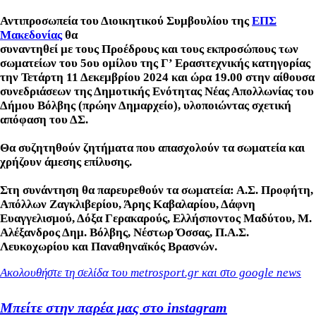
Αντιπροσωπεία του Διοικητικού Συμβουλίου της
ΕΠΣ
Μακεδονίας
θα
συναντηθεί με τους Προέδρους και τους εκπροσώπους των
σωματείων του 5ου ομίλου της Γ’ Ερασιτεχνικής κατηγορίας
την Τετάρτη 11 Δεκεμβρίου 2024 και ώρα 19.00 στην αίθουσα
συνεδριάσεων της Δημοτικής Ενότητας Νέας Απολλωνίας του
Δήμου Βόλβης (πρώην Δημαρχείο), υλοποιώντας σχετική
απόφαση του ΔΣ.
Θα συζητηθούν ζητήματα που απασχολούν τα σωματεία και
χρήζουν άμεσης επίλυσης.
Στη συνάντηση θα παρευρεθούν τα σωματεία: Α.Σ. Προφήτη,
Απόλλων Ζαγκλιβερίου, Άρης Καβαλαρίου, Δάφνη
Ευαγγελισμού, Δόξα Γερακαρούς, Ελλήσποντος Μαδύτου, Μ.
Αλέξανδρος Δημ. Βόλβης, Νέστωρ Όσσας, Π.Α.Σ.
Λευκοχωρίου και Παναθηναϊκός Βρασνών.
Ακολουθήστε τη σελίδα του metrosport.gr και στο google news
Μπείτε στην παρέα μας στο instagram