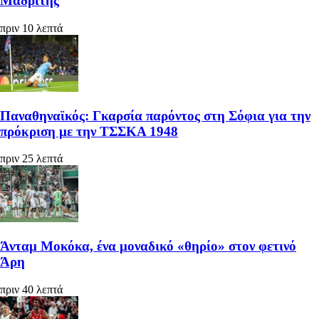
Μαδρίτης
πριν 10 λεπτά
Παναθηναϊκός: Γκαρσία παρόντος στη Σόφια για την
πρόκριση με την ΤΣΣΚΑ 1948
πριν 25 λεπτά
Άνταμ Μοκόκα, ένα μοναδικό «θηρίο» στον φετινό
Άρη
πριν 40 λεπτά