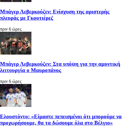
Μπάγερ Λεβερκούζεν: Ενίσχυση της αριστερής
πλευράς με Γκουτιέρεζ
πριν 6 ώρες
Μπάγερ Λεβερκούζεν: Στα υπόψη για την αμυντική
λειτουργία ο Μαυροπάνος
πριν 6 ώρες
Ελουστόντο: «Είμαστε πεπεισμένοι ότι μπορούμε να
προχωρήσουμε, θα τα δώσουμε όλα στο Βέλγιο»