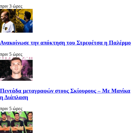
πριν 3 ώρες
Ανακοίνωσε την απόκτηση του Στρεφέτσα η Παλέρμο
πριν 5 ώρες
Πεντάδα μεταγραφών στους Σκίουρους – Με Μανίκα
η Διάπλαση
πριν 5 ώρες