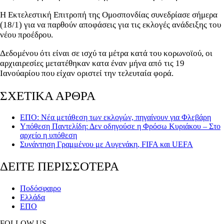
Η Εκτελεστική Επιτροπή της Ομοσπονδίας συνεδρίασε σήμερα
(18/1) για να παρθούν αποφάσεις για τις εκλογές ανάδειξης του
νέου προέδρου.
Δεδομένου ότι είναι σε ισχύ τα μέτρα κατά του κορωνοϊού, οι
αρχιαιρεσίες μετατέθηκαν κατα έναν μήνα από τις 19
Ιανούαρίου που είχαν οριστεί την τελευταία φορά.
ΣΧΕΤΙΚΑ ΑΡΘΡΑ
ΕΠΟ: Νέα μετάθεση των εκλογών, πηγαίνουν για Φλεβάρη
Υπόθεση Παντελίδη: Δεν οδηγούσε η Φρόσω Κυριάκου – Στο
αρχείο η υπόθεση
Συνάντηση Γραμμένου με Αυγενάκη, FIFA και UEFA
ΔΕΙΤΕ ΠΕΡΙΣΣΟΤΕΡΑ
Ποδόσφαιρο
Ελλάδα
ΕΠΟ
FOLLOW US