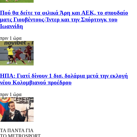
Πού θα δείτε τα φιλικά Άρη και ΑΕΚ, το σπουδαίο
ματς Γιουβέντους-Ίντερ και την Σπόρτινγκ του
Ιωαννίδη
πριν 1 ώρα
ΗΠΑ: Γιατί δίνουν 1 δισ. δολάρια μετά την εκλογή
νέου Κολομβιανού προέδρου
πριν 1 ώρα
ΤΑ ΠΑΝΤΑ ΓΙΑ
ΤΟ METROSPORT