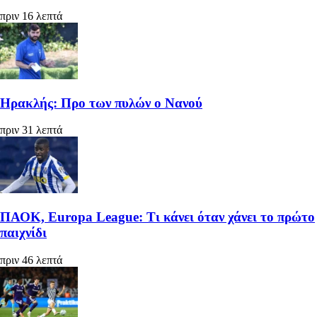
πριν 16 λεπτά
Ηρακλής: Προ των πυλών ο Νανού
πριν 31 λεπτά
ΠΑΟΚ, Europa League: Τι κάνει όταν χάνει το πρώτο
παιχνίδι
πριν 46 λεπτά