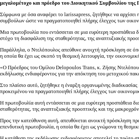
μεγαλομέτοχο και πρόεδρο του Διοικητικού Συμβουλίου της
Σύμφωνα με όσα αναφέρει το larissapress, ζητήθηκε να αρχίσει
συμβούλων ώστε να πραγματοποιηθεί πλήρης έλεγχος των οικο
Μια πρωτοβουλία που εντάσσεται σε μια ευρύτερη προσπάθεια δ
στόχο τη διασφάλιση της σταθερότητας, της αναπτυξιακής προο
Παράλληλα, ο Ντελόπουλος απεύθυνε ανοιχτή πρόσκληση σε όποι
η οποία θα έχει ως σκοπό τη θεσμική λειτουργία, την οικονομικ
«Ο Πρόεδρος του Ομίλου Delopoulos Trans, κ. Ζήσης Ντελόπου
εκδήλωσης ενδιαφέροντος για την απόκτηση του μετοχικού πακέ
Στο πλαίσιο αυτό, ζητήθηκε η έναρξη οργανωμένης διαδικασίας
προκειμένου να πραγματοποιηθεί πλήρης έλεγχος των οικονομι
Η πρωτοβουλία αυτή εντάσσεται σε μια ευρύτερη προσπάθεια διε
σταθερότητας, της αναπτυξιακής προοπτικής και της μακροχρόν
Προς την κατεύθυνση αυτή, απευθύνεται ανοικτή πρόσκληση προ
επενδυτική πρωτοβουλία, η οποία θα έχει ως γνώμονα τη θεσμική
Η κατάθεση της εκδήλωσης ενδιαφέροντος αποτελεί το πρώτο στά