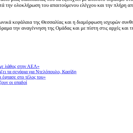
τά την ολοκλήρωση του απαιτούμενου ελέγχου και την πλήρη α
νωνικά κεφάλαια της Θεσσαλίας και η διαμόρφωση ισχυρών συνθη
ραμα την αναγέννηση της Ομάδας και με πίστη στις αρχές και τ
πήγε λάθος στην ΑΕΛ»
ει τα σενάρια για Ντελόπουλο, Κασίδη
ι έφτασε στο τέλος του»
ουν οι οπαδοί