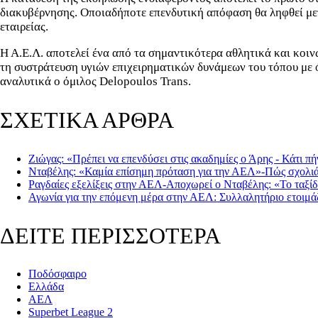
διακυβέρνησης. Οποιαδήποτε επενδυτική απόφαση θα ληφθεί με
εταιρείας.
Η Α.Ε.Λ. αποτελεί ένα από τα σημαντικότερα αθλητικά και κοι
τη συστράτευση υγιών επιχειρηματικών δυνάμεων του τόπου με ό
αναλυτικά ο όμιλος Delopoulos Trans.
ΣΧΕΤΙΚΑ ΑΡΘΡΑ
Ζιώγας: «Πρέπει να επενδύσει στις ακαδημίες ο Άρης - Κάτι 
Νταβέλης: «Καμία επίσημη πρόταση για την ΑΕΛ»-Πώς σχολιάζ
Ραγδαίες εξελίξεις στην ΑΕΛ-Αποχωρεί ο Νταβέλης: «Το ταξίδ
Αγωνία για την επόμενη μέρα στην ΑΕΛ: Συλλαλητήριο ετοιμάζ
ΔΕΙΤΕ ΠΕΡΙΣΣΟΤΕΡΑ
Ποδόσφαιρο
Ελλάδα
ΑΕΛ
Superbet League 2