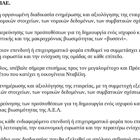
 ΠΑΕ.
 η οργανωμένη διαδικασία ενημέρωσης και αξιολόγησης της εται
νομικών στοιχείων, των νομικών δεδομένων, των συμβατικών σ
ιερεύνησης των προϋποθέσεων για τη δημιουργία ενός ισχυρού κ
πτικής και της μακροχρόνιας βιωσιμότητας των «βυσσινί».
ον επενδυτή ή επιχειρηματικό φορέα επιθυμεί να συμμετάσχει 
ή ευρωστία και την ενίσχυση της ομάδας σε κάθε επίπεδο.
λος, υπέβαλε σήμερα επισήμως προς τον μεγαλομέτοχο και Πρόε
του που κατέχει η οικογένεια Νταβέλη.
 ενημέρωσης και αξιολόγησης της εταιρείας, με τη συμμετοχή ε
κών στοιχείων, των νομικών δεδομένων, των συμβατικών σχέσε
ρεύνησης των προϋποθέσεων για τη δημιουργία ενός ισχυρού και
ιας βιωσιμότητας της Α.Ε.Λ.
ς κάθε ενδιαφερόμενο επενδυτή ή επιχειρηματικό φορέα που επι
 λειτουργία, την οικονομική ευρωστία και την περαιτέρω ενίσχυ
διο μιας διαδικασίας που θα εξελιχθεί με απόλυτο σεβασμό στις