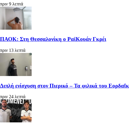
πριν 9 λεπτά
ΠΑΟΚ: Στη Θεσσαλονίκη ο ΡαϊΚουάν Γκρέι
πριν 13 λεπτά
Διπλή ενίσχυση στον Πιερικό – Τα φιλικά του Εορδαΐ
πριν 24 λεπτά