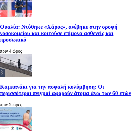
Ουαλία: Ντύθηκε «Χάρος», ανέβηκε στην οροφή
νοσοκομείου και κοιτούσε επίμονα ασθενείς και
προσωπικό
πριν 4 ώρες
Καμπανάκι για την ασφαλή κολύμβηση: Οι
περισσότεροι πνιγμοί αφορούν άτομα άνω των 60 ετών
πριν 5 ώρες