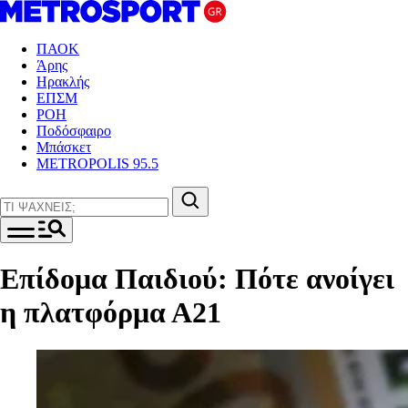
ΠΑΟΚ
Άρης
Ηρακλής
ΕΠΣΜ
ΡΟΗ
Ποδόσφαιρο
Μπάσκετ
METROPOLIS 95.5
Επίδομα Παιδιού: Πότε ανοίγει
η πλατφόρμα Α21