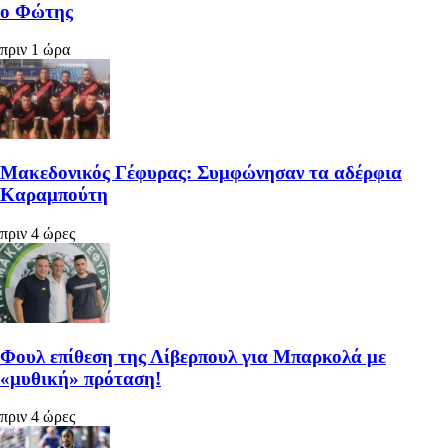
ο Φώτης
πριν 1 ώρα
Μακεδονικός Γέφυρας: Συμφώνησαν τα αδέρφια
Καραμπούτη
πριν 4 ώρες
Φουλ επίθεση της Λίβερπουλ για Μπαρκολά με
«μυθική» πρόταση!
πριν 4 ώρες