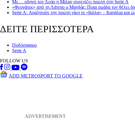
Με… οδηγό τον Λεάο η Μίλαν συνεχίζει πρώτη στη Serie A
«Φευγάτος» από τη Λάτσιο ο Μανδάς: Ποια ομάδα τον θέλει δα
Serie A: Αναζητούν την πρώτη νίκη οι «βιόλα» – Κανάλια και 
ΔΕΙΤΕ ΠΕΡΙΣΣΟΤΕΡΑ
Ποδόσφαιρο
Serie A
FOLLOW US
ADD METROSPORT TO GOOGLE