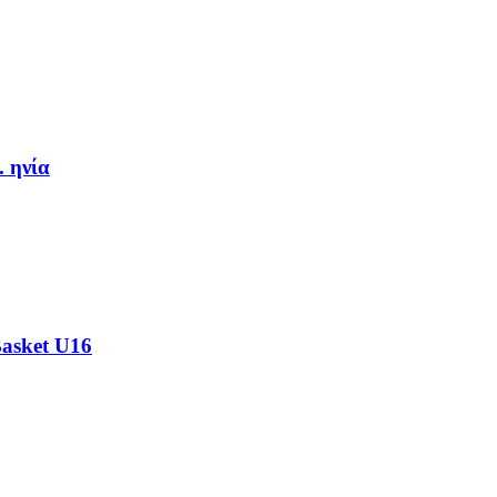
. ηνία
Basket U16