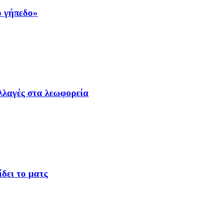
ο γήπεδο»
λλαγές στα λεωφορεία
δει το ματς