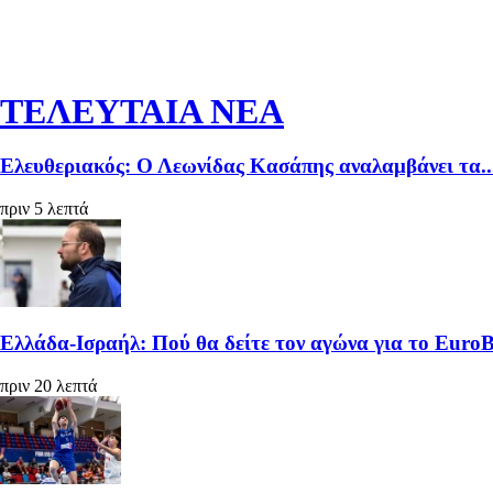
ΤΕΛΕΥΤΑΙΑ ΝΕΑ
Ελευθεριακός: Ο Λεωνίδας Κασάπης αναλαμβάνει τα..
πριν 5 λεπτά
Ελλάδα-Ισραήλ: Πού θα δείτε τον αγώνα για το Euro
πριν 20 λεπτά