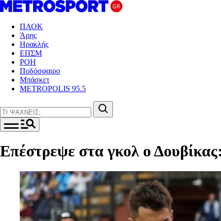
ΠΑΟΚ
Άρης
Ηρακλής
ΕΠΣΜ
ΡΟΗ
Ποδόσφαιρο
Μπάσκετ
METROPOLIS 95.5
Επέστρεψε στα γκολ ο Δουβίκας