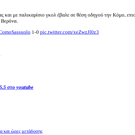
ς και με παλικαρίσιο γκολ έβαλε σε θέση οδηγού την Κόμο, επι
η Βερόνα.
ComoSassuolo
1-0
pic.twitter.com/xeZwzJl0z3
s
5.5 στο youtube
ια και ώρες μετάδοσης