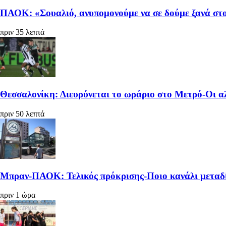
ΠΑΟΚ: «Σουαλιό, ανυπομονούμε να σε δούμε ξανά στ
πριν 35 λεπτά
Θεσσαλονίκη: Διευρύνεται το ωράριο στο Μετρό-Οι α
πριν 50 λεπτά
Μπραν-ΠΑΟΚ: Τελικός πρόκρισης-Ποιο κανάλι μεταδί
πριν 1 ώρα