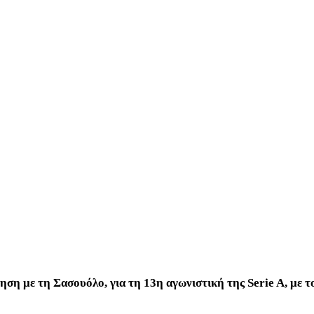
 με τη Σασουόλo, για τη 13η αγωνιστική της Serie A, με τον