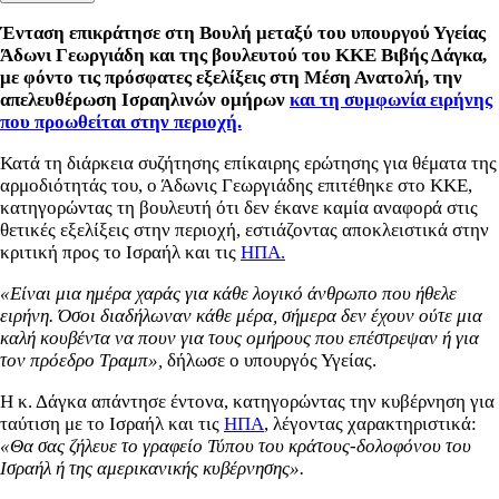
Ένταση επικράτησε στη Βουλή μεταξύ του υπουργού Υγείας
Άδωνι Γεωργιάδη και της βουλευτού του ΚΚΕ Βιβής Δάγκα,
με φόντο τις πρόσφατες εξελίξεις στη Μέση Ανατολή, την
απελευθέρωση Ισραηλινών ομήρων
και τη συμφωνία ειρήνης
που προωθείται στην περιοχή.
Κατά τη διάρκεια συζήτησης επίκαιρης ερώτησης για θέματα της
αρμοδιότητάς του, ο Άδωνις Γεωργιάδης επιτέθηκε στο ΚΚΕ,
κατηγορώντας τη βουλευτή ότι δεν έκανε καμία αναφορά στις
θετικές εξελίξεις στην περιοχή, εστιάζοντας αποκλειστικά στην
κριτική προς το Ισραήλ και τις
ΗΠΑ.
«Είναι μια ημέρα χαράς για κάθε λογικό άνθρωπο που ήθελε
ειρήνη. Όσοι διαδήλωναν κάθε μέρα, σήμερα δεν έχουν ούτε μια
καλή κουβέντα να πουν για τους ομήρους που επέστρεψαν ή για
τον πρόεδρο Τραμπ»,
δήλωσε ο υπουργός Υγείας.
Η κ. Δάγκα απάντησε έντονα, κατηγορώντας την κυβέρνηση για
ταύτιση με το Ισραήλ και τις
ΗΠΑ
, λέγοντας χαρακτηριστικά:
«Θα σας ζήλευε το γραφείο Τύπου του κράτους-δολοφόνου του
Ισραήλ ή της αμερικανικής κυβέρνησης».