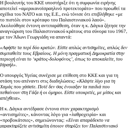
Η βουλευτής του ΚΚΕ υποστήριξε ότι η συμφωνία ειρήνης
αποτελεί «αμερικανοϊσραηλινό προτεκτοράτο» που προωθεί τα
σχέδια του ΝΑΤΟ και της Ε.Ε., ενώ τόνισε ότι επιβλήθηκε «με
το πιστόλι στον κρόταφο του Παλαιστινιακού λαού».
Ακολούθησε έντονη αντιπαράθεση, όταν η κ. Δάγκα ζήτησε την
αναγνώριση του Παλαιστινιακού κράτους στα σύνορα του 1967,
με τον Άδωνι Γεωργιάδη να απαντά:
«Αφήστε τα περί δύο κρατών. Είστε απλώς αντισημίτες, απλώς δεν
συμπαθείτε τους Εβραίους. Η μόνη πραγματική Δημοκρατία στην
περιοχή είναι το ‘κράτος-δολοφόνος’, όπως το αποκαλείτε, του
Ισραήλ».
Ο υπουργός Υγείας συνέχισε με επίθεση στο ΚΚΕ και για τη
στάση του απέναντι στις διαδηλώσεις:
«Κλάψτε λίγο για τη
Χαμάς που χάσατε. Ποτέ δεν σας ένοιαξαν τα παιδιά που
πεθαίνουν στη Γάζα ή οι όμηροι. Είστε υποκριτές, με μίσος και
απέχθεια».
Η κ. Δάγκα αντέδρασε έντονα στον χαρακτηρισμό
«αντισημίτες», κάνοντας λόγο για «λαθροχειρία» και
«προβοκάτσιες», σημειώνοντας:
«Είναι απαράδεκτο να
χαρακτηρίζετε αντισημίτη όποιον στηρίζει τον Παλαιστινιακό