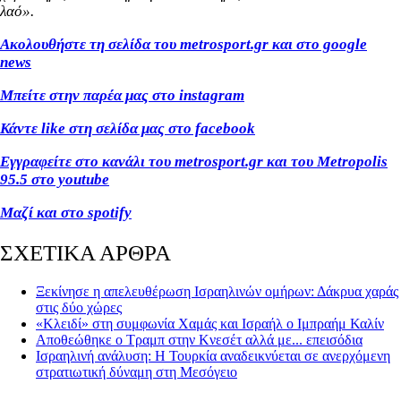
λαό».
Ακολουθήστε τη σελίδα του metrosport.gr και στο google
news
Μπείτε στην παρέα μας στο instagram
Κάντε like στη σελίδα μας στο facebook
Εγγραφείτε στο κανάλι του metrosport.gr και του Metropolis
95.5 στο youtube
Μαζί και στο spotify
ΣΧΕΤΙΚΑ ΑΡΘΡΑ
Ξεκίνησε η απελευθέρωση Ισραηλινών ομήρων: Δάκρυα χαράς
στις δύο χώρες
«Κλειδί» στη συμφωνία Χαμάς και Ισραήλ ο Ιμπραήμ Καλίν
Αποθεώθηκε ο Τραμπ στην Κνεσέτ αλλά με... επεισόδια
Ισραηλινή ανάλυση: Η Τουρκία αναδεικνύεται σε ανερχόμενη
στρατιωτική δύναμη στη Μεσόγειο