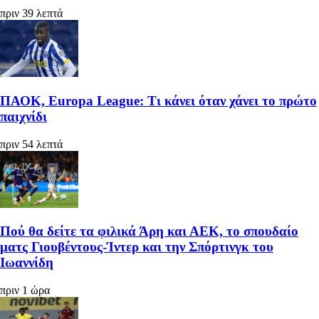
πριν 39 λεπτά
ΠΑΟΚ, Europa League: Τι κάνει όταν χάνει το πρώτο
παιχνίδι
πριν 54 λεπτά
Πού θα δείτε τα φιλικά Άρη και ΑΕΚ, το σπουδαίο
ματς Γιουβέντους-Ίντερ και την Σπόρτινγκ του
Ιωαννίδη
πριν 1 ώρα