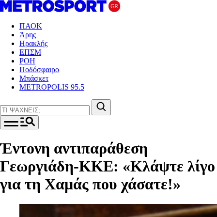
ΠΑΟΚ
Άρης
Ηρακλής
ΕΠΣΜ
ΡΟΗ
Ποδόσφαιρο
Μπάσκετ
METROPOLIS 95.5
Έντονη αντιπαράθεση
Γεωργιάδη-ΚΚΕ: «Κλάψτε λίγο
για τη Χαμάς που χάσατε!»