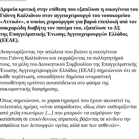
Δριμεία κριτική στην
επίθεση που εξαπέλυσε η οικογένεια του
Γιάννη Καλλιάνου στον αγγειοχειρουργό του νοσοκομείου
«Αττικόν», ο οποίος χειρούργησε για βαριά επιπλοκή από τον
σακχαρώδη διαβήτη τον πατέρα του, εξαπέλυσε το ΔΣ
της
Επαγγελματικής Ένωσης Αγγειοχειρουργών Ελλάδος
(ΕΕΑΕ).
Αναγνωρίζοντας την απώλεια που βιώνει η οικογένεια
του
Γιάννη Καλλιάνου και εκφράζοντας τα συλληπητήριά
τους,
τα μέλη του Διοικητικού Συμβουλίου της Επαγγελματικής
Ένωσης Αγγειοχειρουργών Ελλάδος (ΕΕΑΕ) σημειώνουν ότι σε
κάθε περίπτωση,
οποιαδήποτε δημόσια ονομαστική
τοποθέτηση
εμπίπτει αυταπόδεικτα στο φάσμα της
συκοφαντικής δυσφήμισης.
Όπως σημειώνουν, οι χαρακτηρισμοί που έχουν ακουστεί τις
τελευταίες ημέρες «
είναι απαράδεκτοι, ιδίως όταν εκστομίζονται
από χείλη επωνύμων [...] που
μπορούν να εκτρέψουν την
κατάσταση σε επικίνδυνους ατραπούς βάζοντας σε κίνδυνο την
ασφάλεια των λειτουργών υγείας αλλά και των ασθενών
».