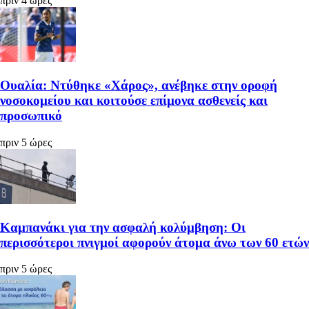
πριν 4 ώρες
Ουαλία: Ντύθηκε «Χάρος», ανέβηκε στην οροφή
νοσοκομείου και κοιτούσε επίμονα ασθενείς και
προσωπικό
πριν 5 ώρες
Καμπανάκι για την ασφαλή κολύμβηση: Οι
περισσότεροι πνιγμοί αφορούν άτομα άνω των 60 ετών
πριν 5 ώρες