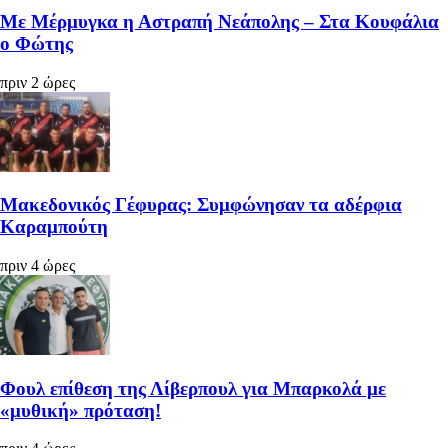
Με Μέρμυγκα η Αστραπή Νεάπολης – Στα Κουφάλια
ο Φώτης
πριν 2 ώρες
Μακεδονικός Γέφυρας: Συμφώνησαν τα αδέρφια
Καραμπούτη
πριν 4 ώρες
Φουλ επίθεση της Λίβερπουλ για Μπαρκολά με
«μυθική» πρόταση!