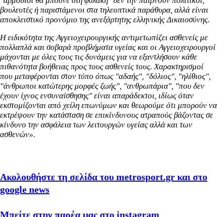
"αρμόδιοι θα μπούνε στη φυλακή" δεν την παίρνουν πολιτικοί,
βουλευτές ή παριστάμενοι στα τηλεοπτικά παράθυρα, αλλά είναι
αποκλειστικό προνόμιο της ανεξάρτητης ελληνικής Δικαιοσύνης.
Η ειδικότητα της Αγγειοχειρουργικής αντιμετωπίζει ασθενείς με
πολλαπλά και σοβαρά προβλήματα υγείας και οι Αγγειοχειρουργοί
μάχονται με όλες τους τις δυνάμεις για να εξαντλήσουν κάθε
πιθανότητα βοήθειας προς τους ασθενείς τους. Χαρακτηρισμοί
που μεταφέρονται στον τύπο όπως "αδαής", "δόλιος", "ηλίθιος",
"άνθρωποι κατώτερης μορφές ζωής", "ανθρωπάρια", "που δεν
έχουν ίχνος ενσυναίσθησης" είναι απαράδεκτοι, ιδίως όταν
εκστομίζονται από χείλη επωνύμων και θεωρούμε ότι μπορούν να
εκτρέψουν την κατάσταση σε επικίνδυνους ατραπούς βάζοντας σε
κίνδυνο την ασφάλεια των λειτουργών υγείας αλλά και των
ασθενών».
Ακολουθήστε τη σελίδα του metrosport.gr και στο
google news
Μπείτε στην παρέα μας στο instagram