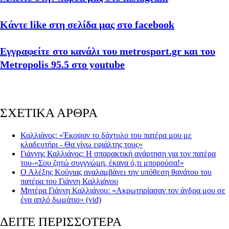
Κάντε like στη σελίδα μας στο facebook
Εγγραφείτε στο κανάλι του metrosport.gr και του
Metropolis 95.5 στο youtube
ΣΧΕΤΙΚΑ ΑΡΘΡΑ
Καλλιάνος: «Έκοψαν το δάχτυλο του πατέρα μου με
κλαδευτήρι - Θα γίνω εφιάλτης τους»
Γιάννης Καλλιάνος: Η σπαρακτική ανάρτηση για τον πατέρα
του-«Σου ζητώ συγγνώμη, έκανα ό,τι μπορούσα!»
Ο Αλέξης Κούγιας αναλαμβάνει την υπόθεση θανάτου του
πατέρα του Γιάννη Καλλιάνου
Μητέρα Γιάννη Καλλιάνου: «Ακρωτηρίασαν τον άνδρα μου σε
ένα απλό δωμάτιο» (vid)
ΔΕΙΤΕ ΠΕΡΙΣΣΟΤΕΡΑ