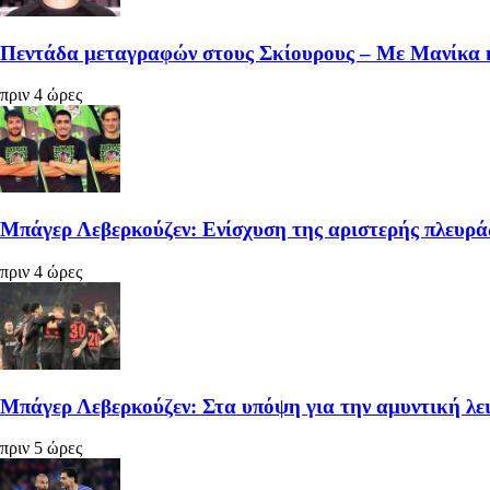
Πεντάδα μεταγραφών στους Σκίουρους – Με Μανίκα 
πριν 4 ώρες
Μπάγερ Λεβερκούζεν: Ενίσχυση της αριστερής πλευρά
πριν 4 ώρες
Μπάγερ Λεβερκούζεν: Στα υπόψη για την αμυντική λε
πριν 5 ώρες