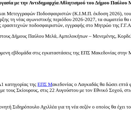
εργασία με την Αντιδημαρχία Αθλητισμού του Δήμου Παύλου 
και Μετεγγραφών Ποδοσφαιριστών (Κ.Ι.Μ.Π. έκδοση 2026), το
ρξης τη νέας αγωνιστικής περιόδου 2026-2027, τα σωματεία θ
ς ερασιτεχνών ποδοσφαιριστών, εγγραφής στο Μητρώο της Γ.Γ.
 στους Δήμους Παύλου Μελά, Αμπελοκήπων – Μενεμένης, Κορδε
μενη εβδομάδα στις εγκαταστάσεις της ΕΠΣ Μακεδονίας στην 
 Α1 κατηγορίας της
ΕΠΣ Μ
ακεδονίας ο Λαγκαδάς θα δώσει επτά 
 με τους Σκίουρους, στις 22 Αυγούστου με τον Εθνικό Σοχού, σ
νητή Σιδηρόπουλο Αχιλλέα για τη νέα σεζόν ο οποίος θα έχει τ