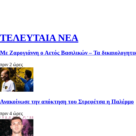
ΤΕΛΕΥΤΑΙΑ ΝΕΑ
Με Ζαρογιάννη ο Αετός Βασιλικών – Τα δικαιολογητικ
πριν 2 ώρες
Ανακοίνωσε την απόκτηση του Στρεφέτσα η Παλέρμο
πριν 4 ώρες