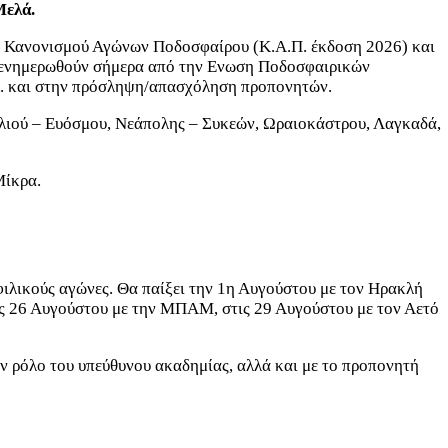
Μελά.
υ Κανονισμού Αγώνων Ποδοσφαίρου (Κ.Α.Π. έκδοση 2026) και
α ενημερωθούν σήμερα από την Ενωση Ποδοσφαιρικών
Α. και στην πρόσληψη/απασχόληση προπονητών.
λιού – Ευόσμου, Νεάπολης – Συκεών, Ωραιοκάστρου, Λαγκαδά,
Μίκρα.
φιλικούς αγώνες. Θα παίξει την 1η Αυγούστου με τον Ηρακλή
τις 26 Αυγούστου με την ΜΠΑΜ, στις 29 Αυγούστου με τον Αετό
ον ρόλο του υπεύθυνου ακαδημίας, αλλά και με το προπονητή