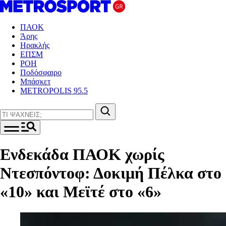
ΠΑΟΚ
Άρης
Ηρακλής
ΕΠΣΜ
ΡΟΗ
Ποδόσφαιρο
Μπάσκετ
METROPOLIS 95.5
Ενδεκάδα ΠΑΟΚ χωρίς
Ντεσπόντοφ: Δοκιμή Πέλκα στο
«10» και Μεϊτέ στο «6»