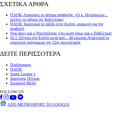
ΣΧΕΤΙΚΑ ΑΡΘΡΑ
ΠΑΟΚ-Αποσύρει το αίτημα αναβολής: «Ο κ. Ηλιόπουλος...
κλείνει το ρήγμα της Καλντέρας»
ΠΑΟΚ: Κανονικά το ταξίδι στην Κρήτη, αναμονή για την
αναβολή
Νοκ άουτ και ο Ντεσπόντοφ, έχει ίωση όπως και ο Παβλένκα!
SL1: Σέντρα στη Κρήτη μετά από... 40 κύματα-Αναλυτικά το
σημερινό πρόγραμμα της 22ης αγωνιστικής
ΔΕΙΤΕ ΠΕΡΙΣΣΟΤΕΡΑ
Ποδόσφαιρο
ΠΑΟΚ
Super League 1
Δημήτρης Πέλκας
Σουαλιχό Μεϊτέ
FOLLOW US
ADD METROSPORT TO GOOGLE