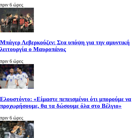
πριν 6 ώρες
Μπάγερ Λεβερκούζεν: Στα υπόψη για την αμυντική
λειτουργία ο Μαυροπάνος
πριν 6 ώρες
Ελουστόντο: «Είμαστε πεπεισμένοι ότι μπορούμε να
προχωρήσουμε, θα τα δώσουμε όλα στο Βέλγιο»
πριν 6 ώρες