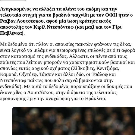
Αναγκασμένος να αλλάξει τα πλάνα του ακόμη και την
τελευταία στιγμή για το βραδινό παιχνίδι με τον ΟΦΗ ήταν ο
Ραζβάν Λουτσέσκου, αφού μία ίωση κράτησε εκτός
αποστολής τον Κιρίλ Ντεσπόντοφ (και μαζί και τον Γίρι
Παβλένκα).
Με δεδομένο ότι πλέον οι απουσίες παικτών φτάνουν τις δέκα,
είναι λογικό να μιλάμε για περιορισμένες επιλογές σε ό,τι αφορά
στον καταρτισμό της ενδεκάδας. Αλλωστε, οι πέντε από τους
παίκτες που λείπουν μπορούν να χαρακτηιριστικούν βασικοί και
σπανίως εκτός αρχικού σχήματος (Ζίβκοβιτς, Κεντζιόρα,
Καμαρά, Οζντόεφ, Τάισον και άλλοι δύο, οι Τσάλοφ και
Ντεσπόντοφ παίκτες που πολύ συχνά βρίσκονται στην
ενδεκάδα). Με αυτά τα δεδομένα, παρουσιάζουν οι δοκιμές που
έκανε χθες ο Λουτσέσκου, στην διάρκεια της τελευταίας
προπόνησης πριν την αναχώρηση για το Ηράκλειο.