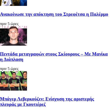
Ανακοίνωσε την απόκτηση του Στρεφέτσα η Παλέρμο
πριν 5 ώρες
Πεντάδα μεταγραφών στους Σκίουρους – Με Μανίκα
η Διάπλαση
πριν 5 ώρες
Μπάγερ Λεβερκούζεν: Ενίσχυση της αριστερής
πλευράς με Γκουτιέρεζ