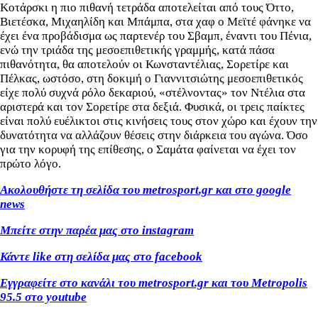
Κοτάρσκι η πιο πιθανή τετράδα αποτελείται από τους Όττο,
Βιετέσκα, Μιχαηλίδη και Μπάμπα, στα χαφ ο Μεϊτέ φάνηκε να
έχει ένα προβάδισμα ως παρτενέρ του Σβαμπ, έναντι του Πένια,
ενώ την τριάδα της μεσοεπιθετικής γραμμής, κατά πάσα
πιθανότητα, θα αποτελούν οι Κωνσταντέλιας, Σορετίρε και
Πέλκας, ωστόσο, στη δοκιμή ο Γιαννιτσιώτης μεσοεπιθετικός
είχε πολύ συχνά ρόλο δεκαριού, «στέλνοντας» τον Ντέλια στα
αριστερά και τον Σορετίρε στα δεξιά. Φυσικά, οι τρεις παίκτες
είναι πολύ ευέλικτοι στις κινήσεις τους στον χώρο και έχουν την
δυνατότητα να αλλάζουν θέσεις στην διάρκεια του αγώνα. Όσο
για την κορυφή της επίθεσης, ο Σαμάτα φαίνεται να έχει τον
πρώτο λόγο.
Ακολουθήστε τη σελίδα του metrosport.gr και στο google
news
Μπείτε στην παρέα μας στο instagram
Κάντε like στη σελίδα μας στο facebook
Εγγραφείτε στο κανάλι του metrosport.gr και του Metropolis
95.5 στο youtube