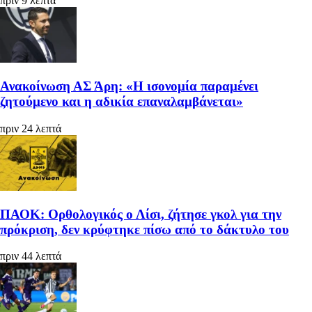
πριν 9 λεπτά
Ανακοίνωση ΑΣ Άρη: «Η ισονομία παραμένει
ζητούμενο και η αδικία επαναλαμβάνεται»
πριν 24 λεπτά
ΠΑΟΚ: Ορθολογικός ο Λίσι, ζήτησε γκολ για την
πρόκριση, δεν κρύφτηκε πίσω από το δάκτυλο του
πριν 44 λεπτά