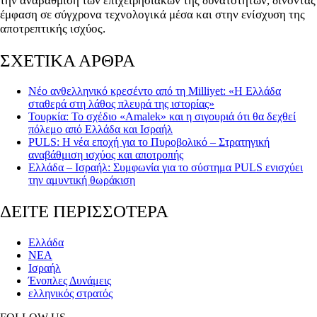
την αναβάθμιση των επιχειρησιακών της δυνατοτήτων, δίνοντας
έμφαση σε σύγχρονα τεχνολογικά μέσα και στην ενίσχυση της
αποτρεπτικής ισχύος.
ΣΧΕΤΙΚΑ ΑΡΘΡΑ
Νέο ανθελληνικό κρεσέντο από τη Milliyet: «Η Ελλάδα
σταθερά στη λάθος πλευρά της ιστορίας»
Τουρκία: Το σχέδιο «Amalek» και η σιγουριά ότι θα δεχθεί
πόλεμο από Ελλάδα και Ισραήλ
PULS: Η νέα εποχή για το Πυροβολικό – Στρατηγική
αναβάθμιση ισχύος και αποτροπής
Ελλάδα – Ισραήλ: Συμφωνία για το σύστημα PULS ενισχύει
την αμυντική θωράκιση
ΔΕΙΤΕ ΠΕΡΙΣΣΟΤΕΡΑ
Ελλάδα
ΝΕΑ
Ισραήλ
Ένοπλες Δυνάμεις
ελληνικός στρατός