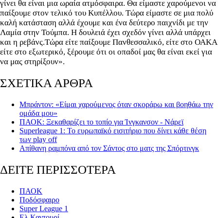
γίνει θα είναι μια ωραία ατμόσφαιρα. Θα είμαστε χαρούμενοι να
παίξουμε στον τελικό του Κυπέλλου. Τώρα είμαστε σε μια πολύ
καλή κατάσταση αλλά έχουμε και ένα δεύτερο παιχνίδι με την
Λαμία στην Τούμπα. Η δουλειά έχει σχεδόν γίνει αλλά υπάρχει
και η ρεβάνς.Τώρα είτε παίξουμε Πανθεσσαλικό, είτε στο ΟΑΚΑ
είτε στο εξωτερικό, ξέρουμε ότι οι οπαδοί μας θα είναι εκεί για
να μας στηρίξουν».
ΣΧΕΤΙΚΑ ΑΡΘΡΑ
Mπράντον: «Είμαι χαρούμενος όταν σκοράρω και βοηθάω την
ομάδα μου»
ΠΑΟΚ: Ξεκαθαρίζει το τοπίο για Ίνγκανσον - Νάρεϊ
Superleague 1: Το ευρωπαϊκό εισιτήριο που δίνει κάθε θέση
των play off
Απίθανη ραμπόνα από τον Σάντος στο ματς της Σπόρτινγκ
ΔΕΙΤΕ ΠΕΡΙΣΣΟΤΕΡΑ
ΠΑΟΚ
Ποδόσφαιρο
Super League 1
Ελ Καντουρί