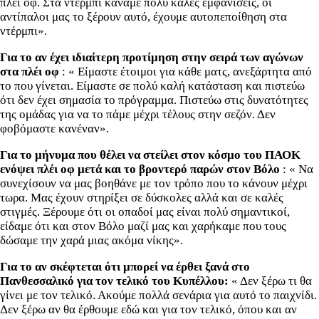
πλέι οφ. Στα ντέρμπι κάναμε πολύ καλές εμφανίσεις, οι
αντίπαλοι μας το ξέρουν αυτό, έχουμε αυτοπεποίθηση στα
ντέρμπι».
Για το αν έχει ιδιαίτερη προτίμηση στην σειρά των αγώνων
στα πλέι οφ
: « Είμαστε έτοιμοι για κάθε ματς, ανεξάρτητα από
το που γίνεται. Είμαστε σε πολύ καλή κατάσταση και πιστεύω
ότι δεν έχει σημασία το πρόγραμμα. Πιστεύω στις δυνατότητες
της ομάδας για να το πάμε μέχρι τέλους στην σεζόν. Δεν
φοβόμαστε κανέναν».
Για το μήνυμα που θέλει να στείλει στον κόσμο του ΠΑΟΚ
ενόψει πλέι οφ μετά και το βροντερό παρών στον Βόλο
: « Να
συνεχίσουν να μας βοηθάνε με τον τρόπο που το κάνουν μέχρι
τωρα. Μας έχουν στηρίξει σε δύσκολες αλλά και σε καλές
στιγμές. Ξέρουμε ότι οι οπαδοί μας είναι πολύ σημαντικοί,
είδαμε ότι και στον Βόλο μαζί μας και χαρήκαμε που τους
δώσαμε την χαρά μιας ακόμα νίκης».
Για το αν σκέφτεται ότι μπορεί να έρθει ξανά στο
Πανθεσσαλικό για τον τελικό του Κυπέλλου:
« Δεν ξέρω τι θα
γίνει με τον τελικό. Ακούμε πολλά σενάρια για αυτό το παιχνίδι.
Δεν ξέρω αν θα έρθουμε εδώ και για τον τελικό, όπου και αν