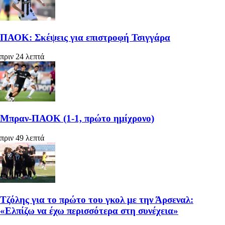
ΠΑΟΚ: Σκέψεις για επιστροφή Τσιγγάρα
πριν 24 λεπτά
Μπραν-ΠΑΟΚ (1-1, πρώτο ημίχρονο)
πριν 49 λεπτά
Τζόλης για το πρώτο του γκολ με την Άρσεναλ:
«Ελπίζω να έχω περισσότερα στη συνέχεια»