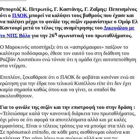
Ρεπορτάζ Κ. Πετρωτός, Γ. Καστάνης, Γ. Ζαΐρης:
Πεπεισμένος
ότι ο
ΠΑΟΚ
μπορεί να καλύψει τους βαθμούς που έχασε και
να παλέψει μέχρι το φινάλε της σεζόν εμφανίστηκε ο Ομάρ Ελ
Καντουρί μετά το τέλος της αναμέτρησης του
Δικεφάλου με
η
το ΝΠΣ Βόλο
για την 26
αγωνιστική του πρωταθλήματος.
Ο Μαροκινός υποστήριξε ότι οι «ασπρόμαυροι» παίζουν το
καλύτερο ποδόσφαιρο, έθεσε τον εαυτό του στη διάθεση του
Ραζβάν Λουτσέκου ενώ τόνισε ότι η ομάδα έχει αυτοπεποίθηση
στα ντέρμπι.
Επιπλέον, ξεκαθάρισε ότι ο ΠΑΟΚ δε φοβάται κανέναν ενώ σε
ερώτηση για την έδρα του τελικού Κυπέλλου είπε ότι δεν έχει
καμία σημασία καθώς όπου και να γίνει, οι οπαδοί θα
ακολουθήσουν.
Για το φινάλε της σεζόν και την επιστροφή του στην δράση :
«Τελειώσαμε καλά την κανονική διάρκεια του πρωταθλήματος,
όχι μόνο σε ότι αφορά τα αποτελέσματα αλλά και με καλές
εμφανίσεις. Είναι ο τέλειος τρόπος για να μπούμε στα πλέι οφ.
Σε πρόσωπικό επίπεδο, σε κάθε ματς αισθάνομαι ολοένα και
καλύτερα. Όχι μόνο λόγω των αγώνων αλλά και για τις