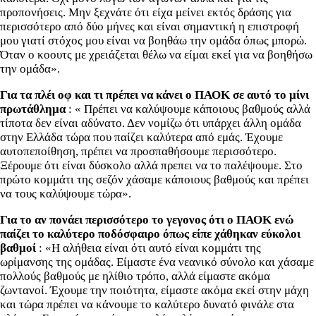
προπονήσεις. Μην ξεχνάτε ότι είχα μείνει εκτός δράσης για
περισσότερο από δύο μήνες και είναι σημαντική η επιστροφή
μου γιατί στόχος μου είναι να βοηθάω την ομάδα όπως μπορώ.
Όταν ο κοουτς με χρειάζεται θέλω να είμαι εκεί για να βοηθήσω
την ομάδα».
Για τα πλέι οφ και τι πρέπει να κάνει ο ΠΑΟΚ σε αυτό το μίνι
πρωτάθλημα
: « Πρέπει να καλύψουμε κάποιους βαθμούς αλλά
τίποτα δεν είναι αδύνατο. Δεν νομίζω ότι υπάρχει άλλη ομάδα
στην Ελλάδα τώρα που παίζει καλύτερα από εμάς. Έχουμε
αυτοπεποίθηση, πρέπει να προσπαθήσουμε περισσότερο.
Ξέρουμε ότι είναι δύσκολο αλλά πρεπει να το παλέψουμε. Στο
πρώτο κομμάτι της σεζόν χάσαμε κάποιους βαθμούς και πρέπει
να τους καλύψουμε τώρα».
Για το αν πονάει περισσότερο το γεγονος ότι ο ΠΑΟΚ ενώ
παίζει το καλύτερο ποδόσφαιρο όπως είπε χάθηκαν εύκολοι
βαθμοί
: «Η αλήθεια είναι ότι αυτό είναι κομμάτι της
ωρίμανσης της ομάδας. Είμαστε ένα νεανικό σύνολο και χάσαμε
πολλούς βαθμούς με ηλίθιο τρόπο, αλλά είμαστε ακόμα
ζωντανοί. Έχουμε την ποιότητα, είμαστε ακόμα εκεί στην μάχη
και τώρα πρέπει να κάνουμε το καλύτερο δυνατό φινάλε στα