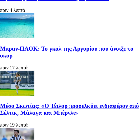
πριν 4 λεπτά
Μπραν-ΠΑΟΚ: Το γκολ της Αργυρίου που άνοιξε το
σκορ
πριν 17 λεπτά
Μέσο Σκωτίας: «Ο Τέιλορ προσελκύει ενδιαφέρον από
Σέλτικ, Μάλαγα και Μπέρνλι»
πριν 19 λεπτά