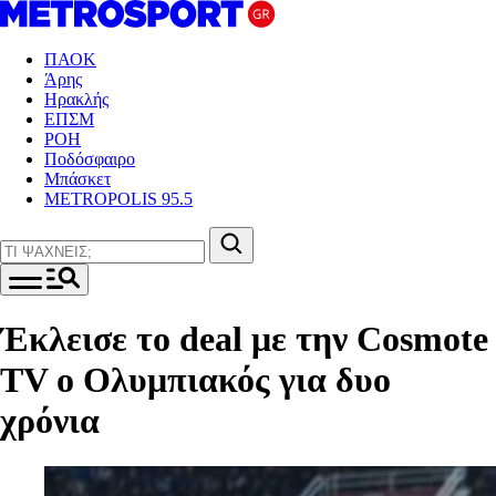
ΠΑΟΚ
Άρης
Ηρακλής
ΕΠΣΜ
ΡΟΗ
Ποδόσφαιρο
Μπάσκετ
METROPOLIS 95.5
Έκλεισε το deal με την Cosmote
TV ο Ολυμπιακός για δυο
χρόνια