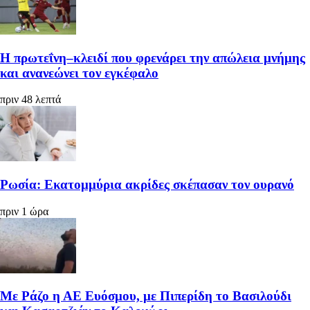
Η πρωτεΐνη–κλειδί που φρενάρει την απώλεια μνήμης
και ανανεώνει τον εγκέφαλο
πριν 48 λεπτά
Ρωσία: Εκατομμύρια ακρίδες σκέπασαν τον ουρανό
πριν 1 ώρα
Με Ράζο η ΑΕ Ευόσμου, με Πιπερίδη το Βασιλούδι