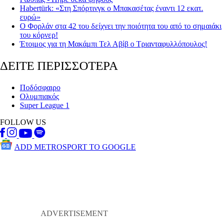
Habertürk: «Στη Σπόρτινγκ ο Μπακασέτας έναντι 12 εκατ.
ευρώ»
Ο Φορλάν στα 42 του δείχνει την ποιότητα του από το σημαιάκι
του κόρνερ!
Έτοιμος για τη Μακάμπι Τελ Αβίβ ο Τριανταφυλλόπουλος!
ΔΕΙΤΕ ΠΕΡΙΣΣΟΤΕΡΑ
Ποδόσφαιρο
Ολυμπιακός
Super League 1
FOLLOW US
ADD METROSPORT TO GOOGLE