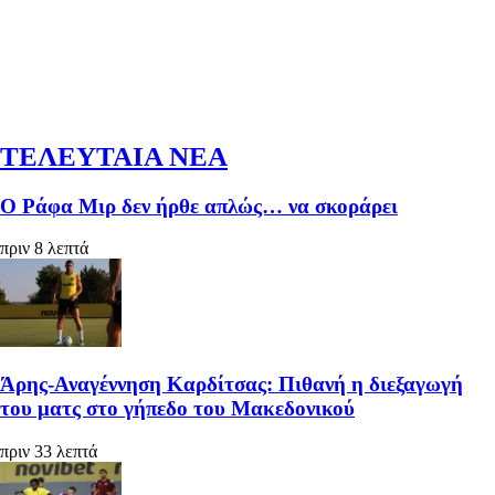
ΤΕΛΕΥΤΑΙΑ ΝΕΑ
Ο Ράφα Μιρ δεν ήρθε απλώς… να σκοράρει
πριν 8 λεπτά
Άρης-Αναγέννηση Καρδίτσας: Πιθανή η διεξαγωγή
του ματς στο γήπεδο του Μακεδονικού
πριν 33 λεπτά