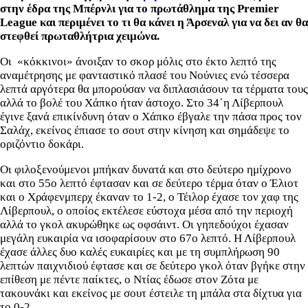
στην έδρα της Μπέρνλι για το πρωτάθλημα της Premier
League και περιμένει το τι θα κάνει η Άρσεναλ για να δει αν θα
στεφθεί πρωταθλήτρια χειμώνα.
Οι «κόκκινοι» άνοιξαν το σκορ μόλις στο έκτο λεπτό της
αναμέτρησης με φανταστικό πλασέ του Νούνιες ενώ τέσσερα
λεπτά αργότερα θα μπορούσαν να διπλασιάσουν τα τέρματα τους
αλλά το βολέ του Χάπκο ήταν άστοχο. Στο 34΄η Λίβερπουλ
έγινε ξανά επικίνδυνη όταν ο Χάπκο έβγαλε την πάσα προς τον
Σαλάχ, εκείνος έπιασε το σουτ στην κίνηση και σημάδεψε το
οριζόντιο δοκάρι.
Οι φιλοξενούμενοι μπήκαν δυνατά και στο δεύτερο ημίχρονο
και στο 55ο λεπτό έφτασαν και σε δεύτερο τέρμα όταν ο Έλιοτ
και ο Χράφενμπερχ έκαναν το 1-2, ο Τέιλορ έχασε τον χαφ της
Λίβερπουλ, ο οποίος εκτέλεσε εύστοχα μέσα από την περιοχή
αλλά το γκολ ακυρώθηκε ως οφσάιντ. Οι γηπεδούχοι έχασαν
μεγάλη ευκαιρία να ισοφαρίσουν στο 67ο λεπτό. Η Λίβερπουλ
έχασε άλλες δυο καλές ευκαιρίες και με τη συμπλήρωση 90
λεπτών παιχνιδιού έφτασε και σε δεύτερο γκολ όταν βγήκε στην
επίθεση με πέντε παίκτες, ο Ντίας έδωσε στον Ζότα με
τακουνάκι και εκείνος με σουτ έστειλε τη μπάλα στα δίχτυα για
το 0-2.