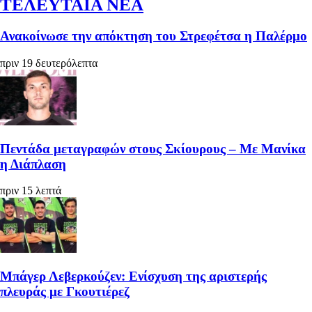
ΤΕΛΕΥΤΑΙΑ ΝΕΑ
Ανακοίνωσε την απόκτηση του Στρεφέτσα η Παλέρμο
πριν 19 δευτερόλεπτα
Πεντάδα μεταγραφών στους Σκίουρους – Με Μανίκα
η Διάπλαση
πριν 15 λεπτά
Μπάγερ Λεβερκούζεν: Ενίσχυση της αριστερής
πλευράς με Γκουτιέρεζ