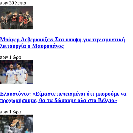
πριν 30 λεπτά
Μπάγερ Λεβερκούζεν: Στα υπόψη για την αμυντική
λειτουργία ο Μαυροπάνος
πριν 1 ώρα
Ελουστόντο: «Είμαστε πεπεισμένοι ότι μπορούμε να
προχωρήσουμε, θα τα δώσουμε όλα στο Βέλγιο»
πριν 1 ώρα