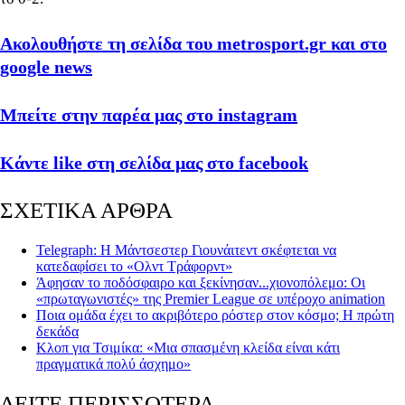
Ακολουθήστε τη σελίδα του metrosport.gr και στο
google news
Μπείτε στην παρέα μας στο instagram
Κάντε like στη σελίδα μας στο facebook
ΣΧΕΤΙΚΑ ΑΡΘΡΑ
Telegraph: Η Μάντσεστερ Γιουνάιτεντ σκέφτεται να
κατεδαφίσει το «Ολντ Τράφορντ»
Άφησαν το ποδόσφαιρο και ξεκίνησαν...χιονοπόλεμο: Οι
«πρωταγωνιστές» της Premier League σε υπέροχο animation
Ποια ομάδα έχει το ακριβότερο ρόστερ στον κόσμο; Η πρώτη
δεκάδα
Κλοπ για Τσιμίκα: «Μια σπασμένη κλείδα είναι κάτι
πραγματικά πολύ άσχημο»
ΔΕΙΤΕ ΠΕΡΙΣΣΟΤΕΡΑ