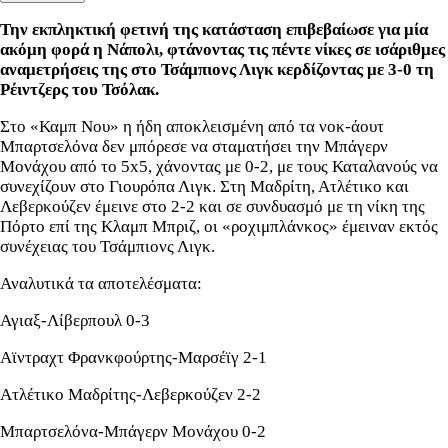
Την εκπληκτική φετινή της κατάσταση επιβεβαίωσε για μία
ακόμη φορά η Νάπολι, φτάνοντας τις πέντε νίκες σε ισάριθμες
αναμετρήσεις της στο Τσάμπιονς Λιγκ κερδίζοντας με 3-0 τη
Ρέιντζερς του Τσόλακ.
Στο «Καμπ Νου» η ήδη αποκλεισμένη από τα νοκ-άουτ
Μπαρτσελόνα δεν μπόρεσε να σταματήσει την Μπάγερν
Μονάχου από το 5x5, χάνοντας με 0-2, με τους Καταλανούς να
συνεχίζουν στο Γιουρόπα Λιγκ. Στη Μαδρίτη, Ατλέτικο και
Λεβερκούζεν έμεινε στο 2-2 και σε συνδυασμό με τη νίκη της
Πόρτο επί της Κλαμπ Μπριζ, οι «ροχιμπλάνκος» έμειναν εκτός
συνέχειας του Τσάμπιονς Λιγκ.
Αναλυτικά τα αποτελέσματα:
Αγιαξ-Λίβερπουλ 0-3
Αϊντραχτ Φρανκφούρτης-Μαρσέϊγ 2-1
Ατλέτικο Μαδρίτης-Λεβερκούζεν 2-2
Μπαρτσελόνα-Μπάγερν Μονάχου 0-2