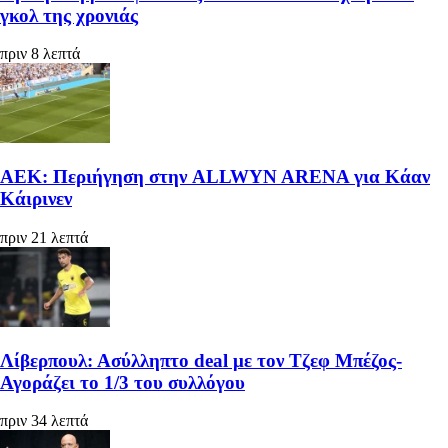
γκολ της χρονιάς
πριν 8 λεπτά
ΑΕΚ: Περιήγηση στην ALLWYN ARENA για Κάαν
Κάιρινεν
πριν 21 λεπτά
Λίβερπουλ: Ασύλληπτο deal με τον Τζεφ Μπέζος-
Αγοράζει το 1/3 του συλλόγου
πριν 34 λεπτά