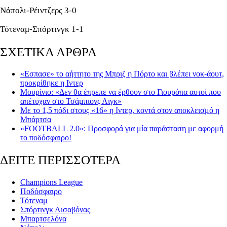
Νάπολι-Ρέιντζερς 3-0
Τότεναμ-Σπόρτινγκ 1-1
ΣΧΕΤΙΚΑ ΑΡΘΡΑ
«Εσπασε» το αήττητο της Μπριζ η Πόρτο και βλέπει νοκ-άουτ,
προκρίθηκε η Ιντερ
Μουρίνιο: «Δεν θα έπρεπε να έρθουν στο Γιουρόπα αυτοί που
απέτυχαν στο Τσάμπιονς Λιγκ»
Με το 1,5 πόδι στους «16» η Ιντερ, κοντά στον αποκλεισμό η
Μπάρτσα
«FOOTBALL 2.0»: Προσφορά για μία παράσταση με αφορμή
το ποδόσφαιρο!
ΔΕΙΤΕ ΠΕΡΙΣΣΟΤΕΡΑ
Champions League
Ποδόσφαιρο
Τότεναμ
Σπόρτινγκ Λισαβόνας
Μπαρτσελόνα