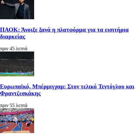
ΠΑΟΚ: Άνοιξε ξανά η πλατφόρμα για τα εισιτήρια
διαρκείας
πριν 45 λεπτά
Ευρωπαϊκό, Μπέρμιγχαμ: Στον τελικό Τεντόγλου και
Φραντζεσκάκης
πριν 55 λεπτά