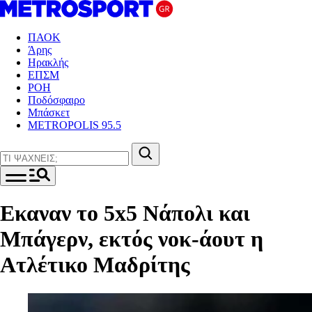
ΠΑΟΚ
Άρης
Ηρακλής
ΕΠΣΜ
ΡΟΗ
Ποδόσφαιρο
Μπάσκετ
METROPOLIS 95.5
Εκαναν το 5x5 Νάπολι και
Μπάγερν, εκτός νοκ-άουτ η
Ατλέτικο Μαδρίτης