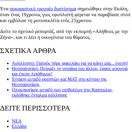
Ένα
σοκαριστικό τροχαίο δυστύχημα
σημειώθηκε στην Εκάλη,
όταν ένας 19χρονος γιος εφοπλιστή φέρεται να παραβίασε στοπ
και εμβόλισε τη μοτοσικλέτα ενός 25χρονου.
Δείτε το σχετικό ρεπορτάζ, από την εκπομπή «Αλήθειες με την
Ζήνα», και τι λέει η οικογένεια του θύματος.
ΣΧΕΤΙΚΑ ΑΡΘΡΑ
Ασύλληπτο: Γιατρός πήρε φακελάκι για να κάνει μία... ένεση!
Θεσσαλονίκη: Πείραξε τη γυναίκα του άλλου, έφαγε μπουνιά
και έπεσε λιπόθυμος!
Ένταση μεταξύ φοιτητών και ΜΑΤ στο κέντρο της
Θεσσαλονίκης
Ολυμπιονίκης μεταξύ των εισβολέων στο Καπιτώλιο,
εκδόθηκε ένταλμα σύλληψης
ΔΕΙΤΕ ΠΕΡΙΣΣΟΤΕΡΑ
ΝΕΑ
Ελλάδα