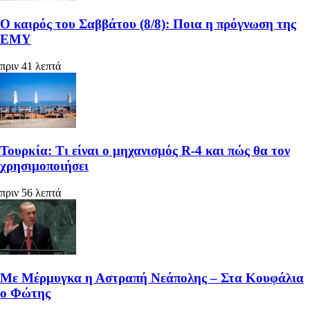
Ο καιρός του Σαββάτου (8/8): Ποια η πρόγνωση της
ΕΜΥ
πριν 41 λεπτά
Τουρκία: Τι είναι ο μηχανισμός R-4 και πώς θα τον
χρησιμοποιήσει
πριν 56 λεπτά
Με Μέρμυγκα η Αστραπή Νεάπολης – Στα Κουφάλια
ο Φώτης