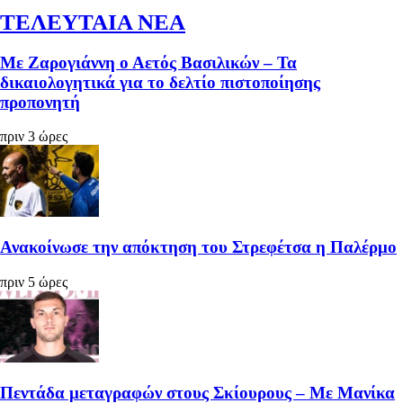
ΤΕΛΕΥΤΑΙΑ ΝΕΑ
Με Ζαρογιάννη ο Αετός Βασιλικών – Τα
δικαιολογητικά για το δελτίο πιστοποίησης
προπονητή
πριν 3 ώρες
Ανακοίνωσε την απόκτηση του Στρεφέτσα η Παλέρμο
πριν 5 ώρες
Πεντάδα μεταγραφών στους Σκίουρους – Με Μανίκα