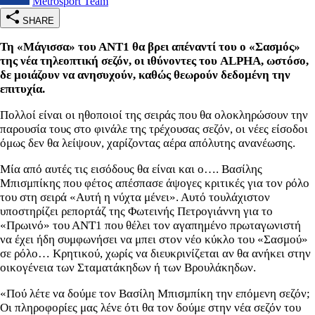
Metrosport Team
SHARE
Τη «Μάγισσα» του ΑΝΤ1 θα βρει απέναντί του ο «Σασμός»
της νέα τηλεοπτική σεζόν, οι ιθύνοντες του ALPHA, ωστόσο,
δε μοιάζουν να ανησυχούν, καθώς θεωρούν δεδομένη την
επιτυχία.
Πολλοί είναι οι ηθοποιοί της σειράς που θα ολοκληρώσουν την
παρουσία τους στο φινάλε της τρέχουσας σεζόν, οι νέες είσοδοι
όμως δεν θα λείψουν, χαρίζοντας αέρα απόλυτης ανανέωσης.
Μία από αυτές τις εισόδους θα είναι και ο…. Βασίλης
Μπισμπίκης που φέτος απέσπασε άψογες κριτικές για τον ρόλο
του στη σειρά «Αυτή η νύχτα μένει». Αυτό τουλάχιστον
υποστηρίζει ρεπορτάζ της Φωτεινής Πετρογιάννη για το
«Πρωινό» του ΑΝΤ1 που θέλει τον αγαπημένο πρωταγωνιστή
να έχει ήδη συμφωνήσει να μπει στον νέο κύκλο του «Σασμού»
σε ρόλο… Κρητικού, χωρίς να διευκρινίζεται αν θα ανήκει στην
οικογένεια των Σταματάκηδων ή των Βρουλάκηδων.
«Πού λέτε να δούμε τον Βασίλη Μπισμπίκη την επόμενη σεζόν;
Οι πληροφορίες μας λένε ότι θα τον δούμε στην νέα σεζόν του