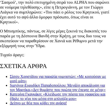
‘Σασμού’, την πολύ επιτυχημένη σειρά του ALPHA που σαρώνει
σε νούμερα τηλεθέασης», είπε η Πετρογιάννη, με τον Γιώργο
Λιάγκα να συμπληρώνει: «Του πάει ο ρόλος του Κρητικού, γιατί
έχει αυτό το αψύ άλλα όμορφο πρόσωπο, όπως είναι οι
Κρητικοί».
Ο Μπισμπίκης, πάντως, σε λίγες μέρες ξεκινά τις διακοπές του
παρέα με τη Δέσποινα Βανδή στην Κρήτη, με τους δυο τους να
σκοπεύουν να παραθερίσουν σε Χανιά και Ρέθυμνο μετά την
εξόρμησή τους στην Ύδρα.
Τυχαίο άραγε;
ΣΧΕΤΙΚΑ ΑΡΘΡΑ
Σίσσυ Χρηστίδου για παραλία γυμνιστών: «Με κοιτούσαν με
μισό μάτι»
Survivor-Ευρυδίκη Παπαδοπούλου: Μεγάλη αποκάλυψη για
τον Μαρτίκα-«Δεν θυμάστε που πρώτα την έπεφτε σε μένα;»
Κατερίνα Γκαγκάκη: «Κλείδωσε την πόρτα του γραφείου και
έβαλε το χέρι του μέσα στη μπλούζα μου»
Δείπνο με θέα που κόβει την ανάσα!