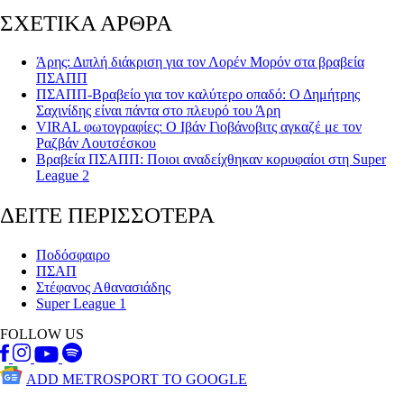
ΣΧΕΤΙΚΑ ΑΡΘΡΑ
Άρης: Διπλή διάκριση για τον Λορέν Μορόν στα βραβεία
ΠΣΑΠΠ
ΠΣΑΠΠ-Βραβείο για τον καλύτερο οπαδό: Ο Δημήτρης
Σαχινίδης είναι πάντα στο πλευρό του Άρη
VIRAL φωτογραφίες: Ο Ιβάν Γιοβάνοβιτς αγκαζέ με τον
Ραζβάν Λουτσέσκου
Βραβεία ΠΣΑΠΠ: Ποιοι αναδείχθηκαν κορυφαίοι στη Super
League 2
ΔΕΙΤΕ ΠΕΡΙΣΣΟΤΕΡΑ
Ποδόσφαιρο
ΠΣΑΠ
Στέφανος Αθανασιάδης
Super League 1
FOLLOW US
ADD METROSPORT TO GOOGLE