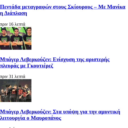
Πεντάδα μεταγραφών στους Σκίουρους – Με Μανίκα
η Διάπλαση
πριν 16 λεπτά
Μπάγερ Λεβερκούζεν: Ενίσχυση της αριστερής
πλευράς με Γκουτιέρεζ
πριν 31 λεπτά
Μπάγερ Λεβερκούζεν: Στα υπόψη για την αμυντική
λειτουργία ο Μαυροπάνος