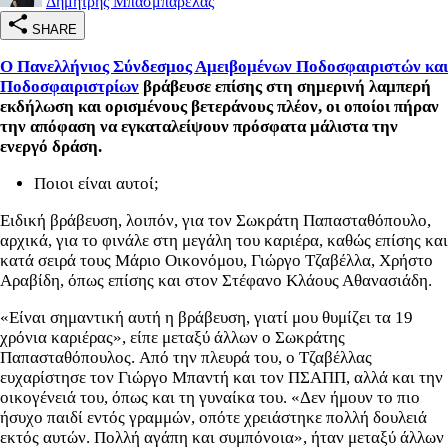
Δημήτρης Μπασμπαρέλας
SHARE
Ο Πανελλήνιος Σύνδεσμος Αμειβομένων Ποδοσφαιριστών και
Ποδοσφαιριστρίων
βράβευσε επίσης στη σημερινή λαμπερή
εκδήλωση και ορισμένους βετεράνους πλέον, οι οποίοι πήραν
την απόφαση να εγκαταλείψουν πρόσφατα μάλιστα την
ενεργό δράση.
Ποιοι είναι αυτοί;
Ειδική βράβευση, λοιπόν, για τον Σωκράτη Παπασταθόπουλο,
αρχικά, για το φινάλε στη μεγάλη του καριέρα, καθώς επίσης και
κατά σειρά τους Μάριο Οικονόμου, Γιώργο Τζαβέλλα, Χρήστο
Αραβίδη, όπως επίσης και στον Στέφανο Κλάους Αθανασιάδη.
«Είναι σημαντική αυτή η βράβευση, γιατί μου θυμίζει τα 19
χρόνια καριέρας», είπε μεταξύ άλλων ο Σωκράτης
Παπασταθόπουλος. Από την πλευρά του, ο Τζαβέλλας
ευχαρίστησε τον Γιώργο Μπαντή και τον ΠΣΑΠΠ, αλλά και την
οικογένειά του, όπως και τη γυναίκα του. «Δεν ήμουν το πιο
ήσυχο παιδί εντός γραμμών, οπότε χρειάστηκε πολλή δουλειά
εκτός αυτών. Πολλή αγάπη και συμπόνοια», ήταν μεταξύ άλλων