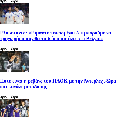
πριν 1 ώρα
Ελουστόντο: «Είμαστε πεπεισμένοι ότι μπορούμε να
προχωρήσουμε, θα τα δώσουμε όλα στο Βέλγιο»
πριν 1 ώρα
Πότε είναι η ρεβάνς του ΠΑΟΚ με την Άντερλεχτ-Ώρα
και κανάλι μετάδοσης
πριν 1 ώρα