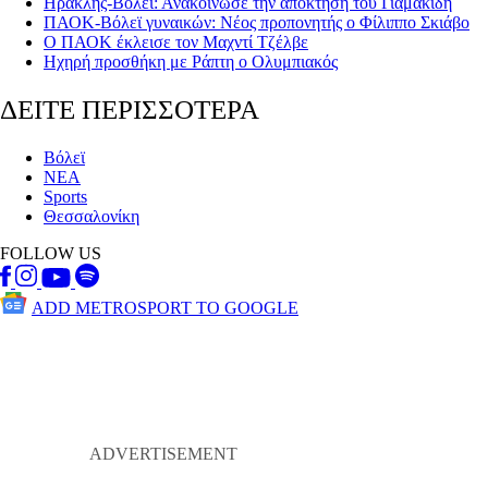
Ηρακλής-Βόλεϊ: Ανακοίνωσε την απόκτηση του Γιαμακίδη
ΠΑΟΚ-Βόλεϊ γυναικών: Νέος προπονητής ο Φίλιππο Σκιάβο
Ο ΠΑΟΚ έκλεισε τον Μαχντί Τζέλβε
Ηχηρή προσθήκη με Ράπτη ο Ολυμπιακός
ΔΕΙΤΕ ΠΕΡΙΣΣΟΤΕΡΑ
Βόλεϊ
ΝΕΑ
Sports
Θεσσαλονίκη
FOLLOW US
ADD METROSPORT TO GOOGLE