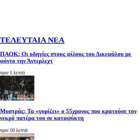
ΤΕΛΕΥΤΑΙΑ ΝΕΑ
ΠΑΟΚ: Οι οδηγίες στους φίλους του Δικεφάλου με
φόντο την Άντερλεχτ
πριν 1 λεπτό
Μυστράς: Τα «γυρίζει» ο 55χρονος που κρατούσε τον
νεκρό πατέρα του σε καταψύκτη
πριν 10 λεπτά