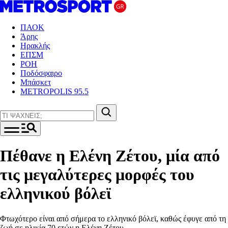
ΠΑΟΚ
Άρης
Ηρακλής
ΕΠΣΜ
ΡΟΗ
Ποδόσφαιρο
Μπάσκετ
METROPOLIS 95.5
Πέθανε η Ελένη Ζέτου, μία από
τις μεγαλύτερες μορφές του
ελληνικού βόλεϊ
Φτωχότερο είναι από σήμερα το ελληνικό βόλεϊ, καθώς έφυγε από τη
ζωή σε ηλικία 70 ετών η Ελένη Ζέτου