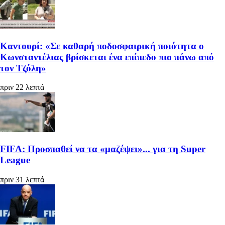
Καντουρί: «Σε καθαρή ποδοσφαιρική ποιότητα ο
Κωνσταντέλιας βρίσκεται ένα επίπεδο πιο πάνω από
τον Τζόλη»
πριν 22 λεπτά
FIFA: Προσπαθεί να τα «μαζέψει»... για τη Super
League
πριν 31 λεπτά