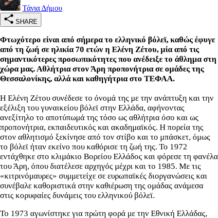
Τάνια Δήμου
SHARE
Φτωχότερο είναι από σήμερα το ελληνικό βόλεϊ, καθώς έφυγε
από τη ζωή σε ηλικία 70 ετών η Ελένη Ζέτου, μία από τις
σημαντικότερες προσωπικότητες που ανέδειξε το άθλημα στη
χώρα μας. Αθλήτρια στον Άρη προπονήτρια σε ομάδες της
Θεσσαλονίκης, αλλά και καθηγήτρια στο ΤΕΦΑΑ.
Η Ελένη Ζέτου συνέδεσε το όνομά της με την ανάπτυξη και την
εξέλιξη του γυναικείου βόλεϊ στην Ελλάδα, αφήνοντας
ανεξίτηλο το αποτύπωμά της τόσο ως αθλήτρια όσο και ως
προπονήτρια, εκπαιδευτικός και ακαδημαϊκός. Η πορεία της
στον αθλητισμό ξεκίνησε από τον στίβο και το μπάσκετ, όμως
το βόλεϊ ήταν εκείνο που καθόρισε τη ζωή της. Το 1972
εντάχθηκε στο κλιμάκιο Βορείου Ελλάδος και φόρεσε τη φανέλα
του Άρη, όπου διατέλεσε αρχηγός μέχρι και το 1985. Με τις
«κιτρινόμαυρες» συμμετείχε σε ευρωπαϊκές διοργανώσεις και
συνέβαλε καθοριστικά στην καθιέρωση της ομάδας ανάμεσα
στις κορυφαίες δυνάμεις του ελληνικού βόλεϊ.
Το 1973 αγωνίστηκε για πρώτη φορά με την Εθνική Ελλάδας,