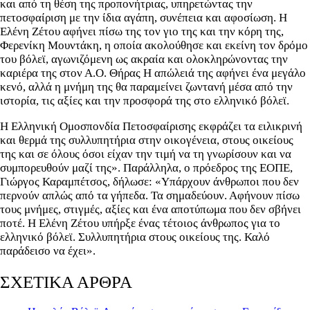
και από τη θέση της προπονήτριας, υπηρετώντας την
πετοσφαίριση με την ίδια αγάπη, συνέπεια και αφοσίωση. Η
Ελένη Ζέτου αφήνει πίσω της τον γιο της και την κόρη της,
Φερενίκη Μουντάκη, η οποία ακολούθησε και εκείνη τον δρόμο
του βόλεϊ, αγωνιζόμενη ως ακραία και ολοκληρώνοντας την
καριέρα της στον Α.Ο. Θήρας Η απώλειά της αφήνει ένα μεγάλο
κενό, αλλά η μνήμη της θα παραμείνει ζωντανή μέσα από την
ιστορία, τις αξίες και την προσφορά της στο ελληνικό βόλεϊ.
Η Ελληνική Ομοσπονδία Πετοσφαίρισης εκφράζει τα ειλικρινή
και θερμά της συλλυπητήρια στην οικογένεια, στους οικείους
της και σε όλους όσοι είχαν την τιμή να τη γνωρίσουν και να
συμπορευθούν μαζί της». Παράλληλα, ο πρόεδρος της ΕΟΠΕ,
Γιώργος Καραμπέτσος, δήλωσε: «Υπάρχουν άνθρωποι που δεν
περνούν απλώς από τα γήπεδα. Τα σημαδεύουν. Αφήνουν πίσω
τους μνήμες, στιγμές, αξίες και ένα αποτύπωμα που δεν σβήνει
ποτέ. Η Ελένη Ζέτου υπήρξε ένας τέτοιος άνθρωπος για το
ελληνικό βόλεϊ. Συλλυπητήρια στους οικείους της. Καλό
παράδεισο να έχει».
ΣΧΕΤΙΚΑ ΑΡΘΡΑ