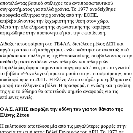
αποτελώντας βασικό στέλεχος του αντιπροσωπευτικού
συγκροτήματος για πολλά χρόνια. Το 1977 αναδείχθηκε
κορυφαία αθλήτρια της χρονιάς από την ΕΟΠΕ,
επιβεβαιώνοντας την ξεχωριστή της θέση στον χώρο.
Μετά την ολοκλήρωση της αγωνιστικής της καριέρας
αφιερώθηκε στην προπονητική και την εκπαίδευση.
Δίδαξε πετοσφαίριση στο ΤΕΦΑΑ, διετέλεσε μέλος ΔΕΠ και
αργότερα τακτική καθηγήτρια, ενώ εργάστηκε σε αναπτυξιακά
κλιμάκια και συλλόγους της Θεσσαλονίκης, συμβάλλοντας στην
ανάδειξη εκατοντάδων νέων αθλητών και αθλητριών.
Παράλληλα, άφησε σημαντικό συγγραφικό έργο, με πιο γνωστό
το βιβλίο «Ψυχολογική προετοιμασία στην πετοσφαίριση», που
κυκλοφόρησε το 2011. Η Ελένη Ζέτου υπήρξε μια εμβληματική
μορφή του ελληνικού βόλεϊ. Η προσφορά, η γνώση και η αγάπη
της για το άθλημα θα αποτελούν σημείο αναφοράς για τις
επόμενες γενιές.
Ο Α.Σ. ΑΡΗΣ εκφράζει την οδύνη του για τον θάνατο της
Ελένης Ζέτου
Η εκλιπούσα αποτέλεσε μία από τις μεγαλύτερες μορφές στην
ιστορία του τμήματος Βόλεϊ Γυναικών του ΑΡΗ. Το 1972 σε