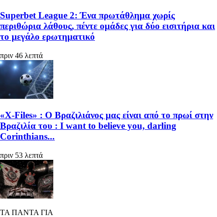
Superbet League 2: Ένα πρωτάθλημα χωρίς
περιθώρια λάθους, πέντε ομάδες για δύο εισιτήρια και
το μεγάλο ερωτηματικό
πριν 46 λεπτά
«X-Files» : Ο Βραζιλιάνος μας είναι από το πρωί στην
Βραζιλία του : I want to believe you, darling
Corinthians...
πριν 53 λεπτά
ΤΑ ΠΑΝΤΑ ΓΙΑ