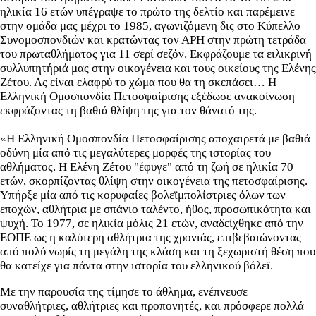
ηλικία 16 ετών υπέγραψε το πρώτο της δελτίο και παρέμεινε
στην ομάδα μας μέχρι το 1985, αγωνιζόμενη δις στο Κύπελλο
Συνομοσπονδιών και κρατώντας τον ΑΡΗ στην πρώτη τετράδα
του πρωταθλήματος για 11 σερί σεζόν. Εκφράζουμε τα ειλικρινή
συλλυπητήριά μας στην οικογένεια και τους οικείους της Ελένης
Ζέτου. Ας είναι ελαφρύ το χώμα που θα τη σκεπάσει… Η
Ελληνική Ομοσπονδία Πετοσφαίρισης εξέδωσε ανακοίνωση
εκφράζοντας τη βαθιά θλίψη της για τον θάνατό της.
«Η Ελληνική Ομοσπονδία Πετοσφαίρισης αποχαιρετά με βαθιά
οδύνη μία από τις μεγαλύτερες μορφές της ιστορίας του
αθλήματος. Η Ελένη Ζέτου "έφυγε" από τη ζωή σε ηλικία 70
ετών, σκορπίζοντας θλίψη στην οικογένεια της πετοσφαίρισης.
Υπήρξε μία από τις κορυφαίες βολεϊμπολίστριες όλων των
εποχών, αθλήτρια με σπάνιο ταλέντο, ήθος, προσωπικότητα και
ψυχή. Το 1977, σε ηλικία μόλις 21 ετών, αναδείχθηκε από την
ΕΟΠΕ ως η καλύτερη αθλήτρια της χρονιάς, επιβεβαιώνοντας
από πολύ νωρίς τη μεγάλη της κλάση και τη ξεχωριστή θέση που
θα κατείχε για πάντα στην ιστορία του ελληνικού βόλεϊ.
Με την παρουσία της τίμησε το άθλημα, ενέπνευσε
συναθλήτριες, αθλήτριες και προπονητές, και πρόσφερε πολλά