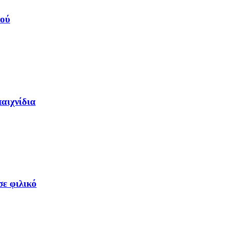
νού
αιχνίδια
ε φιλικό