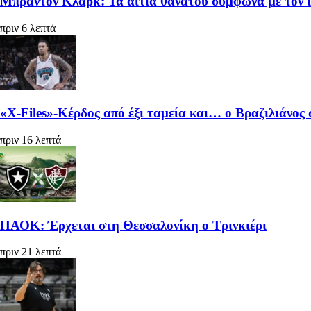
Μπράντον Κλαρκ: Τα αίτια θανάτου σύμφωνα με τον 
πριν 6 λεπτά
«X-Files»-Κέρδος από έξι ταμεία και… ο Βραζιλιάνος συ
πριν 16 λεπτά
ΠΑΟΚ: Έρχεται στη Θεσσαλονίκη ο Τρινκιέρι
πριν 21 λεπτά