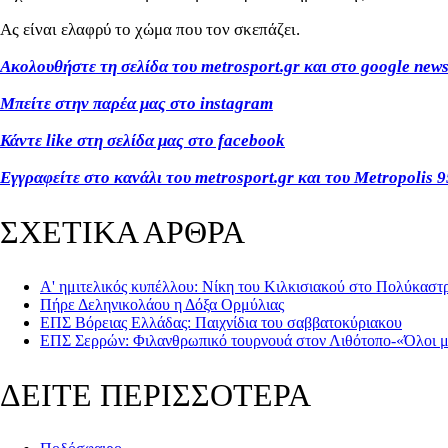
Ας είναι ελαφρύ το χώμα που τον σκεπάζει.
Ακολουθήστε τη σελίδα του metrosport.gr και στο google new
Μπείτε στην παρέα μας στο instagram
Κάντε like στη σελίδα μας στο facebook
Εγγραφείτε στο κανάλι του metrosport.gr και του Metropolis 9
ΣΧΕΤΙΚΑ ΑΡΘΡΑ
Α' ημιτελικός κυπέλλου: Νίκη του Κιλκισιακού στο Πολύκαστ
Πήρε Δεληνικολάου η Δόξα Ορμύλιας
ΕΠΣ Βόρειας Ελλάδας: Παιχνίδια του σαββατοκύριακου
ΕΠΣ Σερρών: Φιλανθρωπικό τουρνουά στον Λιθότοπο-«Όλοι μα
ΔΕΙΤΕ ΠΕΡΙΣΣΟΤΕΡΑ