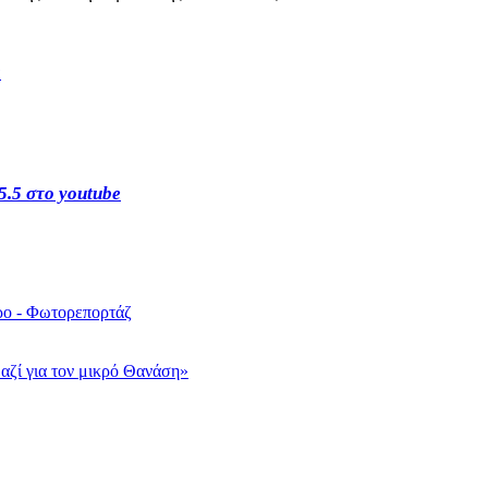
s
5.5 στο youtube
ρο - Φωτορεπορτάζ
ζί για τον μικρό Θανάση»