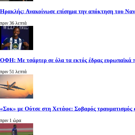
Ηρακλής: Ανακοίνωσε επίσημα την απόκτηση του Να
πριν 36 λεπτά
ΟΦΗ: Με τσάρτερ σε όλα τα εκτός έδρας ευρωπαϊκά π
πριν 51 λεπτά
«Σοκ» με Ούτσε στη Χετάφε: Σοβαρός τραυματισμός σ
πριν 1 ώρα