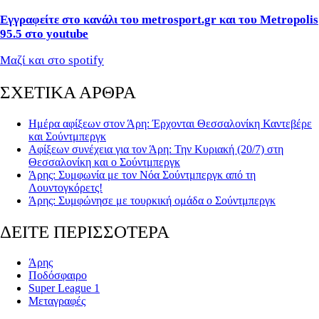
Εγγραφείτε στο κανάλι του metrosport.gr και του Metropolis
95.5 στο youtube
Μαζί και στο spotify
ΣΧΕΤΙΚΑ ΑΡΘΡΑ
Ημέρα αφίξεων στον Άρη: Έρχονται Θεσσαλονίκη Καντεβέρε
και Σούντμπεργκ
Αφίξεων συνέχεια για τον Άρη: Την Κυριακή (20/7) στη
Θεσσαλονίκη και ο Σούντμπεργκ
Άρης: Συμφωνία με τον Νόα Σούντμπεργκ από τη
Λουντογκόρετς!
Άρης: Συμφώνησε με τουρκική ομάδα ο Σούντμπεργκ
ΔΕΙΤΕ ΠΕΡΙΣΣΟΤΕΡΑ
Άρης
Ποδόσφαιρο
Super League 1
Μεταγραφές