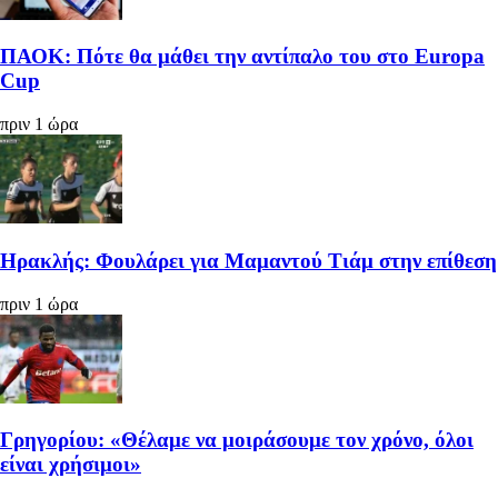
ΠΑΟΚ: Πότε θα μάθει την αντίπαλο του στο Europa
Cup
πριν 1 ώρα
Ηρακλής: Φουλάρει για Μαμαντού Τιάμ στην επίθεση
πριν 1 ώρα
Γρηγορίου: «Θέλαμε να μοιράσουμε τον χρόνο, όλοι
είναι χρήσιμοι»