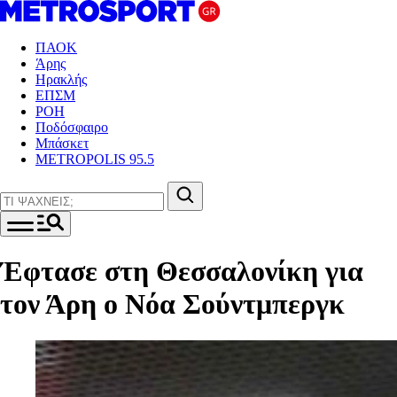
ΠΑΟΚ
Άρης
Ηρακλής
ΕΠΣΜ
ΡΟΗ
Ποδόσφαιρο
Μπάσκετ
METROPOLIS 95.5
Έφτασε στη Θεσσαλονίκη για
τον Άρη ο Νόα Σούντμπεργκ