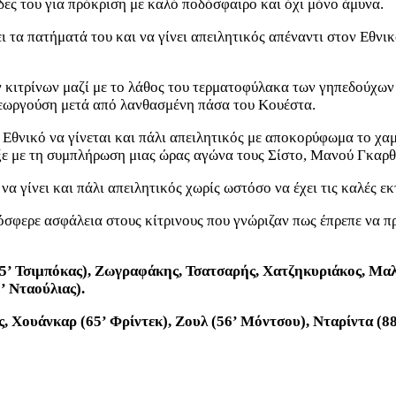
ίδες του για πρόκριση με καλό ποδόσφαιρο και όχι μόνο άμυνα.
 τα πατήματά του και να γίνει απειλητικός απέναντι στον Εθνικ
 κιτρίνων μαζί με το λάθος του τερματοφύλακα των γηπεδούχων 
 Γεωργούση μετά από λανθασμένη πάσα του Κουέστα.
ν Εθνικό να γίνεται και πάλι απειλητικός με αποκορύφωμα το χα
ιξε με τη συμπλήρωση μιας ώρας αγώνα τους Σίστο, Μανού Γκαρ
α γίνει και πάλι απειλητικός χωρίς ωστόσο να έχει τις καλές εκ
όσφερε ασφάλεια στους κίτρινους που γνώριζαν πως έπρεπε να πρ
65’ Τσιμπόκας), Ζωγραφάκης, Τσατσαρής, Χατζηκυριάκος, Μαλ
’ Νταούλιας).
 Χουάνκαρ (65’ Φρίντεκ), Ζουλ (56’ Μόντσου), Νταρίντα (88