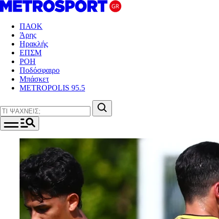
ΠΑΟΚ
Άρης
Ηρακλής
ΕΠΣΜ
ΡΟΗ
Ποδόσφαιρο
Μπάσκετ
METROPOLIS 95.5