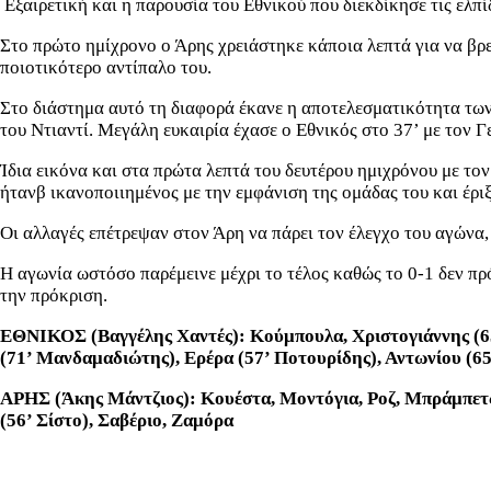
Εξαιρετική και η παρουσία του Εθνικού που διεκδίκησε τις ελπ
Στο πρώτο ημίχρονο ο Άρης χρειάστηκε κάποια λεπτά για να βρει
ποιοτικότερο αντίπαλο του.
Στο διάστημα αυτό τη διαφορά έκανε η αποτελεσματικότητα των
του Ντιαντί. Μεγάλη ευκαιρία έχασε ο Εθνικός στο 37’ με τον
Ίδια εικόνα και στα πρώτα λεπτά του δευτέρου ημιχρόνου με το
ήτανβ ικανοποιιημένος με την εμφάνιση της ομάδας του και έρ
Οι αλλαγές επέτρεψαν στον Άρη να πάρει τον έλεγχο του αγώνα, ν
Η αγωνία ωστόσο παρέμεινε μέχρι το τέλος καθώς το 0-1 δεν πρ
την πρόκριση.
ΕΘΝΙΚΟΣ
(Βαγγέλης Χαντές): Κούμπουλα, Χριστογιάννης (
(71’ Μανδαμαδιώτης), Ερέρα (57’ Ποτουρίδης), Αντωνίου (65
ΑΡΗΣ
(Άκης Μάντζιος): Κουέστα, Μοντόγια, Ροζ, Μπράμπετς,
(56’ Σίστο), Σαβέριο, Ζαμόρα