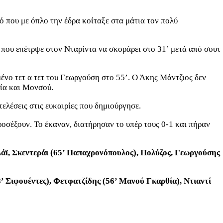
ό που με όπλο την έδρα κοίταξε στα μάτια τον πολύ
που επέτρψε στον Νταρίντα να σκοράρει στο 31’ μετά από σουτ
μένο τετ α τετ του Γεωργούση στο 55’. Ο Άκης Μάντζιος δεν
θία και Μονσού.
τελέσεις στις ευκαιρίες που δημιούργησε.
οσέξουν. Το έκαναν, διατήρησαν το υπέρ τους 0-1 και πήραν
άϊ, Σκεντεράι (65’ Παπαχρονόπουλος), Πολύζος, Γεωργούσης
’ Σιφουέντες), Φετφατζίδης (56’ Μανού Γκαρθία), Ντιαντί