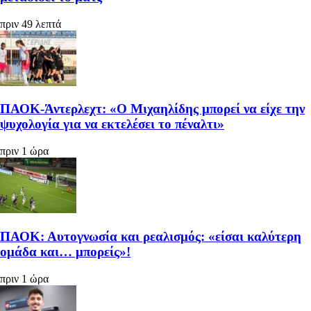
πριν 49 λεπτά
ΠΑΟΚ-Άντερλεχτ: «Ο Μιχαηλίδης μπορεί να είχε την
ψυχολογία για να εκτελέσει το πέναλτι»
πριν 1 ώρα
ΠΑΟΚ: Αυτογνωσία και ρεαλισμός: «είσαι καλύτερη
ομάδα και… μπορείς»!
πριν 1 ώρα