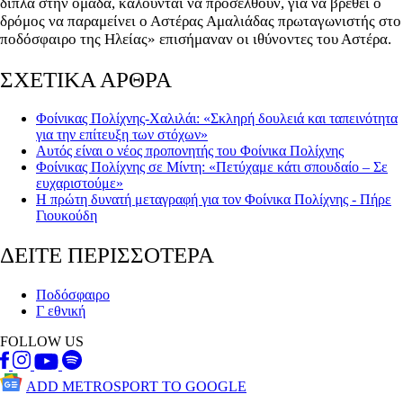
δίπλα στην ομάδα, καλούνται να προσέλθουν, για να βρεθεί ο
δρόμος να παραμείνει ο Αστέρας Αμαλιάδας πρωταγωνιστής στο
ποδόσφαιρο της Ηλείας» επισήμαναν οι ιθύνοντες του Αστέρα.
ΣΧΕΤΙΚΑ ΑΡΘΡΑ
Φοίνικας Πολίχνης-Χαλιλάι: «Σκληρή δουλειά και ταπεινότητα
για την επίτευξη των στόχων»
Aυτός είναι ο νέος προπονητής του Φοίνικα Πολίχνης
Φοίνικας Πολίχνης σε Μίντη: «Πετύχαμε κάτι σπουδαίο – Σε
ευχαριστούμε»
Η πρώτη δυνατή μεταγραφή για τον Φοίνικα Πολίχνης - Πήρε
Γιουκούδη
ΔΕΙΤΕ ΠΕΡΙΣΣΟΤΕΡΑ
Ποδόσφαιρο
Γ εθνική
FOLLOW US
ADD METROSPORT TO GOOGLE