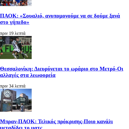
ΠΑΟΚ: «Σουαλιό, ανυπομονούμε να σε δούμε ξανά
στο γήπεδο»
πριν 19 λεπτά
Θεσσαλονίκη: Διευρύνεται το ωράριο στο Μετρό-Οι
αλλαγές στα λεωφορεία
πριν 34 λεπτά
Μπραν-ΠΑΟΚ: Τελικός πρόκρισης-Ποιο κανάλι
μεταδίδει το ματς