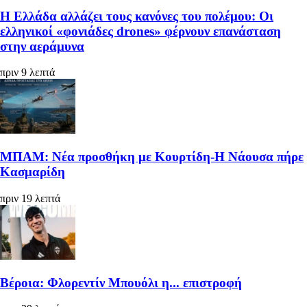
Η Ελλάδα αλλάζει τους κανόνες του πολέμου: Οι
ελληνικοί «φονιάδες drones» φέρνουν επανάσταση
στην αεράμυνα
πριν 9 λεπτά
ΜΠΑΜ: Νέα προσθήκη με Κουρτίδη-Η Νάουσα πήρε
Κασμαρίδη
πριν 19 λεπτά
Βέροια: Φλορεντίν Μπουόλι η... επιστροφή