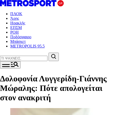
ΠΑΟΚ
Άρης
Ηρακλής
ΕΠΣΜ
ΡΟΗ
Ποδόσφαιρο
Μπάσκετ
METROPOLIS 95.5
Δολοφονία Λυγγερίδη-Γιάννης
Μώραλης: Πότε απολογείται
στον ανακριτή