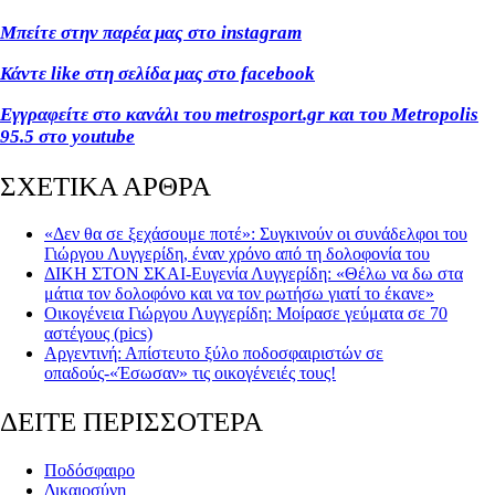
Μπείτε στην παρέα μας στο instagram
Κάντε like στη σελίδα μας στο facebook
Εγγραφείτε στο κανάλι του metrosport.gr και του Metropolis
95.5 στο youtube
ΣΧΕΤΙΚΑ ΑΡΘΡΑ
«Δεν θα σε ξεχάσουμε ποτέ»: Συγκινούν οι συνάδελφοι του
Γιώργου Λυγγερίδη, έναν χρόνο από τη δολοφονία του
ΔΙΚΗ ΣΤΟΝ ΣΚΑI-Ευγενία Λυγγερίδη: «Θέλω να δω στα
μάτια τον δολοφόνο και να τον ρωτήσω γιατί το έκανε»
Οικογένεια Γιώργου Λυγγερίδη: Μοίρασε γεύματα σε 70
αστέγους (pics)
Αργεντινή: Απίστευτο ξύλο ποδοσφαιριστών σε
οπαδούς-«Έσωσαν» τις οικογένειές τους!
ΔΕΙΤΕ ΠΕΡΙΣΣΟΤΕΡΑ
Ποδόσφαιρο
Δικαιοσύνη