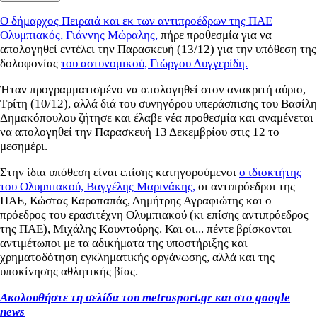
Ο δήμαρχος Πειραιά και εκ των αντιπροέδρων της ΠΑΕ
Ολυμπιακός, Γιάννης Μώραλης,
πήρε προθεσμία για να
απολογηθεί εντέλει την Παρασκευή (13/12) για την υπόθεση της
δολοφονίας
του αστυνομικού, Γιώργου Λυγγερίδη.
Ήταν προγραμματισμένο να απολογηθεί στον ανακριτή αύριο,
Τρίτη (10/12), αλλά διά του συνηγόρου υπεράσπισης του Βασίλη
Δημακόπουλου ζήτησε και έλαβε νέα προθεσμία και αναμένεται
να απολογηθεί την Παρασκευή 13 Δεκεμβρίου στις 12 το
μεσημέρι.
Στην ίδια υπόθεση είναι επίσης κατηγορούμενοι
ο ιδιοκτήτης
του Ολυμπιακού, Βαγγέλης Μαρινάκης,
οι αντιπρόεδροι της
ΠΑΕ, Κώστας Καραπαπάς, Δημήτρης Αγραφιώτης και ο
πρόεδρος του ερασιτέχνη Ολυμπιακού (κι επίσης αντιπρόεδρος
της ΠΑΕ), Μιχάλης Κουντούρης. Και οι... πέντε βρίσκονται
αντιμέτωποι με τα αδικήματα της υποστήριξης και
χρηματοδότηση εγκληματικής οργάνωσης, αλλά και της
υποκίνησης αθλητικής βίας.
Ακολουθήστε τη σελίδα του metrosport.gr και στο google
news