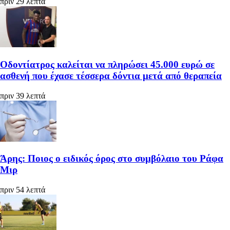
πριν 29 λεπτά
Οδοντίατρος καλείται να πληρώσει 45.000 ευρώ σε
ασθενή που έχασε τέσσερα δόντια μετά από θεραπεία
πριν 39 λεπτά
Άρης: Ποιος ο ειδικός όρος στο συμβόλαιο του Ράφα
Μιρ
πριν 54 λεπτά