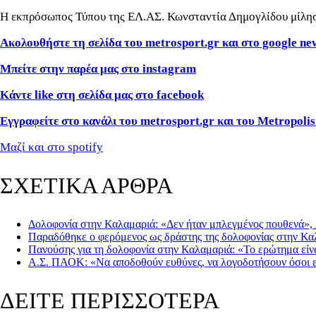
Η εκπρόσωπος Τύπου της ΕΛ.ΑΣ. Κωνσταντία Δημογλίδου μίλησε
Ακολουθήστε τη σελίδα του metrosport.gr και στο google
ne
Μπείτε στην παρέα μας στο instagram
Κάντε like στη σελίδα μας στο facebook
Εγγραφείτε στο κανάλι του metrosport.gr και του Metropolis
Μαζί και στο spotify
ΣΧΕΤΙΚΑ ΑΡΘΡΑ
Δολοφονία στην Καλαμαριά: «Δεν ήταν μπλεγμένος πουθενά», 
Παραδόθηκε ο φερόμενος ως δράστης της δολοφονίας στην Καλ
Πανούσης για τη δολοφονία στην Καλαμαριά: «Το ερώτημα είναι 
Α.Σ. ΠΑΟΚ: «Να αποδοθούν ευθύνες, να λογοδοτήσουν όσοι 
ΔΕΙΤΕ ΠΕΡΙΣΣΟΤΕΡΑ