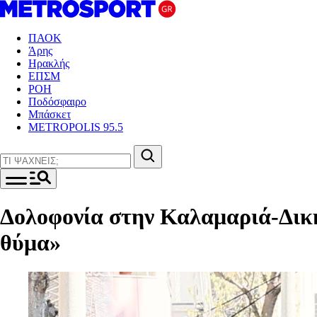
ΠΑΟΚ
Άρης
Ηρακλής
ΕΠΣΜ
ΡΟΗ
Ποδόσφαιρο
Μπάσκετ
METROPOLIS 95.5
Δολοφονία στην Καλαμαριά-Δικ
θύμα»