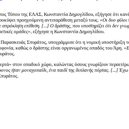
ς Τύπου της ΕΛΑΣ, Κωνσταντία Δημογλίδου, εξήγησε ότι κανένα
προκύψει προηγούμενη αντιπαράθεση μεταξύ τους. «
Οι δυο φίλοι
απρόκλητη επίθεση. [...] Ο δράστης, που υποστηρίζει ότι δεν γνω
ρετικές ομάδες
», εξήγησε η Κωνσταντία Δημογλίδου.
, Παρασκευάς Σπυράτος, υπογράμμισε ότι η νομική υποστήριξη 
οφονία, καθώς ο δράστης είναι οργανωμένος οπαδός του Άρη. «
Ε
πυράτος.
μερτά» στον οπαδικό χώρο, καλώντας όσους γνωρίζουν περαιτέρω
ρονος ήταν μοναχοπαίδι, ένα παιδί της διπλανής πόρτας. [...] Έχω 
Σπυράτος.