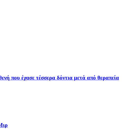
θενή που έχασε τέσσερα δόντια μετά από θεραπεία
Μιρ