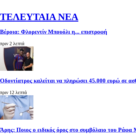
ΤΕΛΕΥΤΑΙΑ ΝΕΑ
Βέροια: Φλορεντίν Μπουόλι η... επιστροφή
πριν 2 λεπτά
Οδοντίατρος καλείται να πληρώσει 45.000 ευρώ σε ασ
πριν 12 λεπτά
Άρης: Ποιος ο ειδικός όρος στο συμβόλαιο του Ράφα 