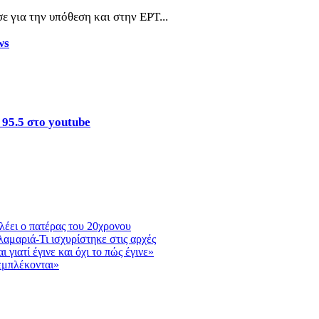
 για την υπόθεση και στην ΕΡΤ...
ws
 95.5 στο youtube
λέει ο πατέρας του 20χρονου
αμαριά-Τι ισχυρίστηκε στις αρχές
γιατί έγινε και όχι το πώς έγινε»
εμπλέκονται»