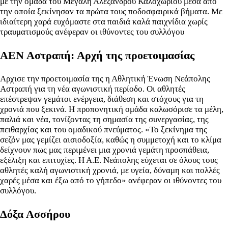
με την ομάδα του Μεγάλη Αλεξάνδρου Καλοχωρίου μέσα από
την οποία ξεκίνησαν τα πρώτα τους ποδοσφαιρικά βήματα. Με
ιδιαίτερη χαρά ευχόμαστε στα παιδιά καλά παιχνίδια χωρίς
τραυματισμούς ανέφεραν οι ιθύνοντες του συλλόγου
ΑΕΝ Αστραπή: Αρχή της προετοιμασίας
Αρχισε την προετοιμασία της η Αθλητική Ένωση Νεάπολης
Αστραπή για τη νέα αγωνιστική περίοδο. Οι αθλητές
επέστρεψαν γεμάτοι ενέργεια, διάθεση και στόχους για τη
χρονιά που ξεκινά. Η προπονητική ομάδα καλωσόρισε τα μέλη,
παλιά και νέα, τονίζοντας τη σημασία της συνεργασίας, της
πειθαρχίας και του ομαδικού πνεύματος. «Το ξεκίνημα της
σεζόν μας γεμίζει αισιοδοξία, καθώς η συμμετοχή και το κλίμα
δείχνουν πως μας περιμένει μια χρονιά γεμάτη προσπάθεια,
εξέλιξη και επιτυχίες. Η Α.Ε. Νεάπολης εύχεται σε όλους τους
αθλητές καλή αγωνιστική χρονιά, με υγεία, δύναμη και πολλές
χαρές μέσα και έξω από το γήπεδο» ανέφεραν οι ιθύνοντες του
συλλόγου.
Δόξα Ασσήρου