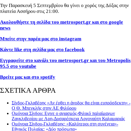
Την Παρασκευή 5 Σεπτεμβρίου θα γίνει ο χορός της Δόξας στην
πλατεία Ασσήρου στις 21:00.
Ακολουθήστε τη σελίδα του
metrosport
.
gr
και στο
google
news
Μπείτε στην παρέα μας στο
instagram
Κάντε
like
στη σελίδα μας στο
facebook
Εγγραφείτε στο κανάλι του metrosport.gr και του Metropolis
95.5 στο youtube
Βρείτε μας και στο
spotify
ΣΧΕΤΙΚΑ ΑΡΘΡΑ
Σίνδος-Γκλαβέρης «Αν έρθει η άνοδος θα είναι ευπρόσδεκτη» -
Ο Θ. Μπεγκλής στην ΑΕ Φιλύρου
Ομόνοια Σίνδου: Εγινε ο αγιασμός-Φιλικό παλαίμαχων
Ζαγκλιβερίου με Αρη-Δυσαρέσκεια Αργοναύτη Καλαμαριάς
Ομόνοια Σίνδου-Γκλαβέρης: «Καλύτεροι στη συνέχεια»-
Εθνικός Πυλαίας: «Δύο πρόσωπα»