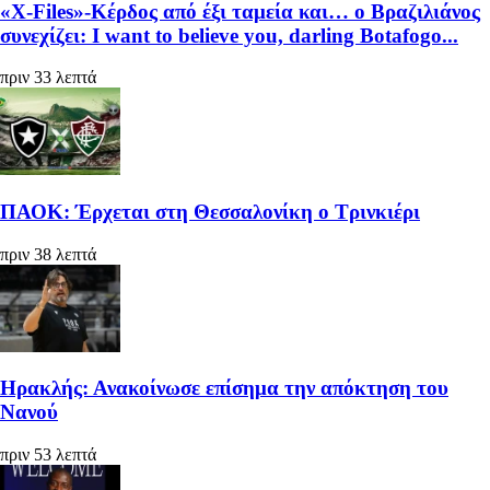
«X-Files»-Κέρδος από έξι ταμεία και… ο Βραζιλιάνος
συνεχίζει: I want to believe you, darling Botafogo...
πριν 33 λεπτά
ΠΑΟΚ: Έρχεται στη Θεσσαλονίκη ο Τρινκιέρι
πριν 38 λεπτά
Ηρακλής: Ανακοίνωσε επίσημα την απόκτηση του
Νανού
πριν 53 λεπτά