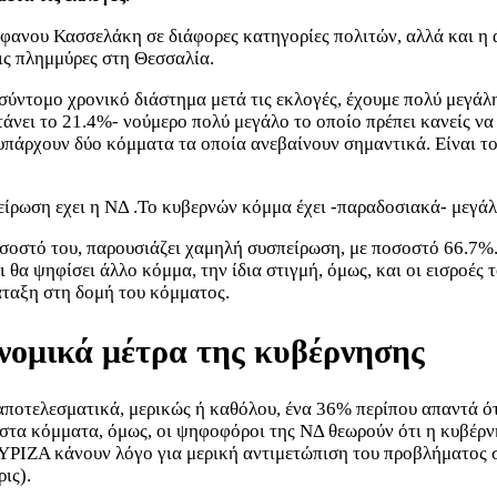
ανου Κασσελάκη σε διάφορες κατηγορίες πολιτών, αλλά και η α
τις πλημμύρες στη Θεσσαλία.
σύντομο χρονικό διάστημα μετά τις εκλογές, έχουμε πολύ μεγάλη
τάνει το 21.4%- νούμερο πολύ μεγάλο το οποίο πρέπει κανείς ν
 υπάρχουν δύο κόμματα τα οποία ανεβαίνουν σημαντικά. Είναι τ
είρωση εχει η ΝΔ .Το κυβερνών κόμμα έχει -παραδοσιακά- μεγάλ
σοστό του, παρουσιάζει χαμηλή συσπείρωση, με ποσοστό 66.7%. 
θα ψηφίσει άλλο κόμμα, την ίδια στιγμή, όμως, και οι εισροές 
τάταξη στη δομή του κόμματος.
ονομικά μέτρα της κυβέρνησης
αποτελεσματικά, μερικώς ή καθόλου, ένα 36% περίπου απαντά ότι
σα στα κόμματα, όμως, οι ψηφοφόροι της ΝΔ θεωρούν ότι η κυβέρ
ΡΙΖΑ κάνουν λόγο για μερική αντιμετώπιση του προβλήματος σε
ις).