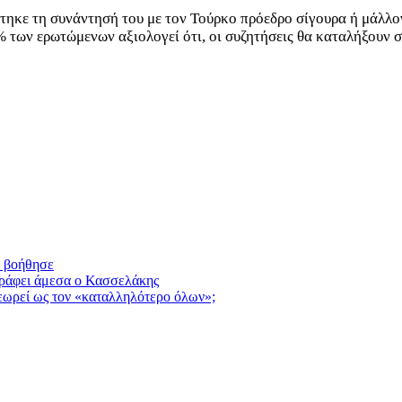
ηκε τη συνάντησή του με τον Τούρκο πρόεδρο σίγουρα ή μάλλον 
 των ερωτώμενων αξιολογεί ότι, οι συζητήσεις θα καταλήξουν σ
ι βοήθησε
ράφει άμεσα ο Κασσελάκης
εωρεί ως τον «καταλληλότερο όλων»;