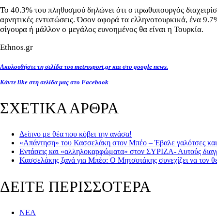
Το 40.3% του πληθυσμού δηλώνει ότι ο πρωθυπουργός διαχειρίστ
αρνητικές εντυπώσεις. Όσον αφορά τα ελληνοτουρκικά, ένα 9.7%
σίγουρα ή μάλλον ο μεγάλος ευνοημένος θα είναι η Τουρκία.
Ethnos.gr
Ακολουθήστε τη σελίδα του metrosport.gr και στο google news.
Κάντε like στη σελίδα μας στο Facebook
ΣΧΕΤΙΚΑ ΑΡΘΡΑ
Δείπνο με θέα που κόβει την ανάσα!
«Απάντηση» του Κασσελάκη στον Μπέο – Έβαλε γαλότσες κα
Εντάσεις και «αλληλοκαρφώματα» στον ΣΥΡΙΖΑ- Αυτούς διαγ
Κασσελάκης ξανά για Μπέο: Ο Μητσοτάκης συνεχίζει να τον θ
ΔΕΙΤΕ ΠΕΡΙΣΣΟΤΕΡΑ
ΝΕΑ