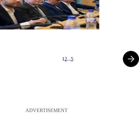
1
2
...
5