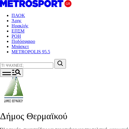
ΠΑΟΚ
Άρης
Ηρακλής
ΕΠΣΜ
ΡΟΗ
Ποδόσφαιρο
Μπάσκετ
METROPOLIS 95.5
Δήμος Θερμαϊκού