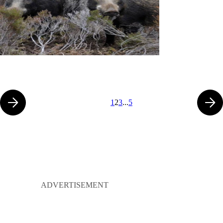
1
2
3
...
5