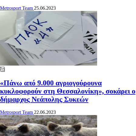
Metrosport Team
25.06.2023
«Πάνω από 9.000 αγριογούρουνα
κυκλοφορούν στη Θεσσαλονίκη», σοκάρει ο
δήμαρχος Νεάπολης Συκεών
Metrosport Team
22.06.2023