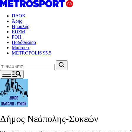
ΠΑΟΚ
Άρης
Ηρακλής
ΕΠΣΜ
ΡΟΗ
Ποδόσφαιρο
Μπάσκετ
METROPOLIS 95.5
Δήμος Νεάπολης-Συκεών