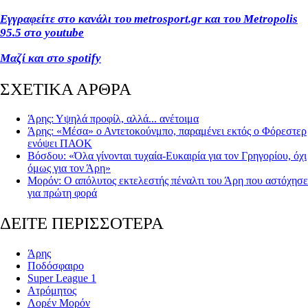
Εγγραφείτε στο κανάλι του metrosport.gr και του Metropolis
95.5 στο youtube
Μαζί και στο spotify
ΣΧΕΤΙΚΑ ΑΡΘΡΑ
Άρης: Υψηλά προφίλ, αλλά... ανέτοιμα
Άρης: «Μέσα» ο Αντετοκούνμπο, παραμένει εκτός ο Φόρεστερ
ενόψει ΠΑΟΚ
Βόσδου: «Όλα γίνονται τυχαία-Ευκαιρία για τον Γρηγορίου, όχι
όμως για τον Άρη»
Μορόν: Ο απόλυτος εκτελεστής πέναλτι του Άρη που αστόχησε
για πρώτη φορά
ΔΕΙΤΕ ΠΕΡΙΣΣΟΤΕΡΑ
Άρης
Ποδόσφαιρο
Super League 1
Ατρόμητος
Λορέν Μορόν