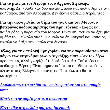
Για το ματς με τον Ατρόμητο, ο Άγγελος Διγκόζης,
υποστήριξε:
«Χάθηκαν δύο πέναλτι, αλλά και πάλι ο Άρης ήταν
καλύτερος από τον Ατρόμητο. Δεν έκανε φάσεις ο Ατρόμητος».
Για την αφλογιστία, το θέμα του γκολ και τον Μορόν, ο
βετεράνος ποδοσφαιριστής του Άρη, τόνισε:
«Σαφώς και
παίζει ρόλο η παρουσία του Μορόν. Είναι σημαντικό να έχει μία
ομάδα το… εύκολο γκολ. Η ομάδα να δημιουργεί και κάποιος
εύκολα να βάζει την μπάλα στα δίχτυα».
Τέλος, για την επιλογή Γρηγορίου και την παρουσία του στον
πάγκο των κιτρινόμαυρων, ο Διγκόζης, είπε:
«Δεν τον ξέρω
προσωπικά, αλλά γνωρίζω ότι δουλεύει καλά. Τού αρέσει η
πειθαρχία. Ξέρετε; Είναι σημαντικό ότι οι ομάδες πιστεύουν
πλέον στους Έλληνες προπονητές. Πιστεύω, ότι θα τα
καταφέρει».
Ακολουθήστε τη σελίδα του metrosport.gr και στο google
news
Μπείτε στην παρέα μας στο instagram
Κάντε like στη σελίδα μας στο facebook