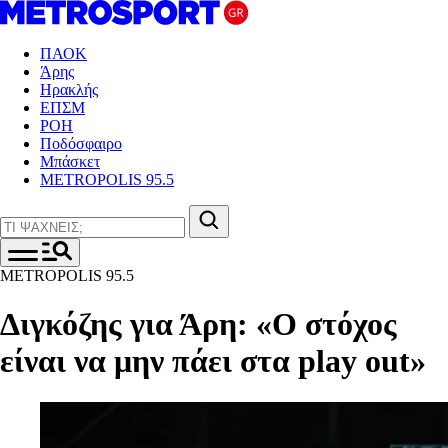
ΠΑΟΚ
Άρης
Ηρακλής
ΕΠΣΜ
ΡΟΗ
Ποδόσφαιρο
Μπάσκετ
METROPOLIS 95.5
METROPOLIS 95.5
Διγκόζης για Άρη: «Ο στόχος
είναι να μην πάει στα play out»