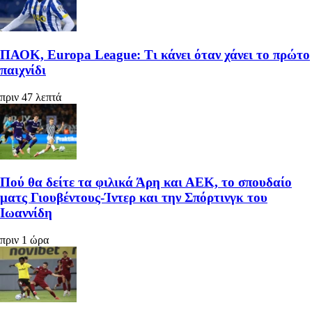
ΠΑΟΚ, Europa League: Τι κάνει όταν χάνει το πρώτο
παιχνίδι
πριν 47 λεπτά
Πού θα δείτε τα φιλικά Άρη και ΑΕΚ, το σπουδαίο
ματς Γιουβέντους-Ίντερ και την Σπόρτινγκ του
Ιωαννίδη
πριν 1 ώρα