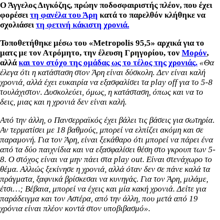
Ο Άγγελος Διγκόζης, πρώην ποδοσφαιριστής πλέον, που έχει
φορέσει
τη φανέλα του Άρη
κατά το παρελθόν κλήθηκε να
σχολιάσει
τη φετινή κάκιστη χρονιά.
Τοποθετήθηκε μέσω του «Metropolis 95,5» αρχικά για το
ματς με τον Ατρόμητο, την έλευση Γρηγορίου, τον
Μορόν
,
αλλά
και τον στόχο της ομάδας ως το τέλος της χρονιάς.
«Θα
έλεγα ότι η κατάσταση στον Άρη είναι δύσκολη. Δεν είναι καλή
χρονιά, αλλά έχει ευκαιρία να εξασφαλίσει τα play off για το 5-8
τουλάχιστον. Δυσκολεύει, όμως, η κατάσταση, όπως και να το
δεις, μιας και η χρονιά δεν είναι καλή.
Από την άλλη, ο Πανσερραϊκός έχει βάλει τις βάσεις για σωτηρία.
Αν τερματίσει με 18 βαθμούς, μπορεί να ελπίζει ακόμη και σε
παραμονή. Για τον Άρη, είναι ξεκάθαρο ότι μπορεί να πάρει ένα
από τα δύο παιχνίδια και να εξασφαλίσει θέση στο γκρουπ των 5-
8. Ο στόχος είναι να μην πάει στα play out. Είναι στενάχωρο το
θέμα. Αλλιώς ξεκίνησε η χρονιά, αλλά όταν δεν σε πάνε καλά τα
πράγματα, ξαφνικά βρίσκεσαι να κυνηγάς. Για τον Άρη, μιλάμε,
έτσι…; Βέβαια, μπορεί να έχεις και μία κακή χρονιά. Δείτε για
παράδειγμα και τον Αστέρα, από την άλλη, που μετά από 19
χρόνια είναι πλέον κοντά στον υποβιβασμό».