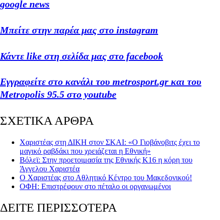
google news
Μπείτε στην παρέα μας στο instagram
Κάντε like στη σελίδα μας στο facebook
Εγγραφείτε στο κανάλι του metrosport.gr και του
Metropolis 95.5 στο youtube
ΣΧΕΤΙΚΑ ΑΡΘΡΑ
Χαριστέας στη ΔΙΚΗ στον ΣΚΑΙ: «Ο Γιοβάνοβιτς έχει το
μαγικό ραβδάκι που χρειάζεται η Εθνική»
Βόλεϊ: Στην προετοιμασία της Εθνικής Κ16 η κόρη του
Άγγελου Χαριστέα
Ο Χαριστέας στο Αθλητικό Κέντρο του Μακεδονικού!
ΟΦΗ: Επιστρέφουν στο πέταλο οι οργανωμένοι
ΔΕΙΤΕ ΠΕΡΙΣΣΟΤΕΡΑ