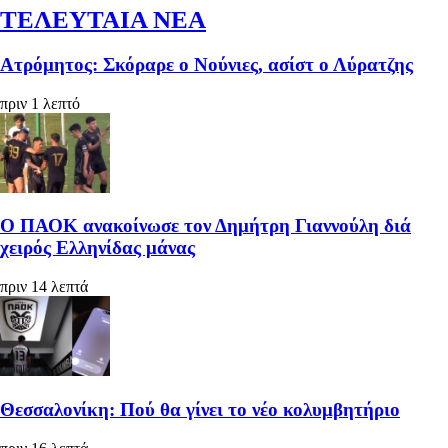
ΤΕΛΕΥΤΑΙΑ ΝΕΑ
Ατρόμητος: Σκόραρε ο Νούνιες, ασίστ ο Λύρατζης
πριν 1 λεπτό
Ο ΠΑΟΚ ανακοίνωσε τον Δημήτρη Γιαννούλη διά
χειρός Ελληνίδας μάνας
πριν 14 λεπτά
Θεσσαλονίκη: Πού θα γίνει το νέο κολυμβητήριο