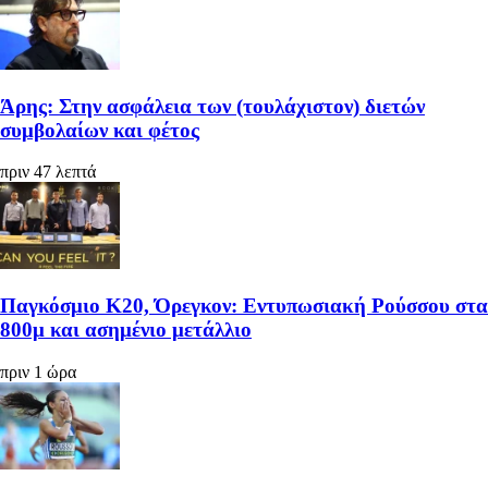
Άρης: Στην ασφάλεια των (τουλάχιστον) διετών
συμβολαίων και φέτος
πριν 47 λεπτά
Παγκόσμιο Κ20, Όρεγκον: Εντυπωσιακή Ρούσσου στα
800μ και ασημένιο μετάλλιο
πριν 1 ώρα