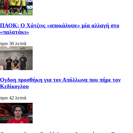
ΠΑΟΚ: Ο Χάτζινς «αποκάλυψε» μία αλλαγή στο
«παλατάκι»
πριν 30 λεπτά
Ογδοη προσθήκη για τον Απόλλωνα που πήρε τον
Κεδίκογλου
πριν 42 λεπτά