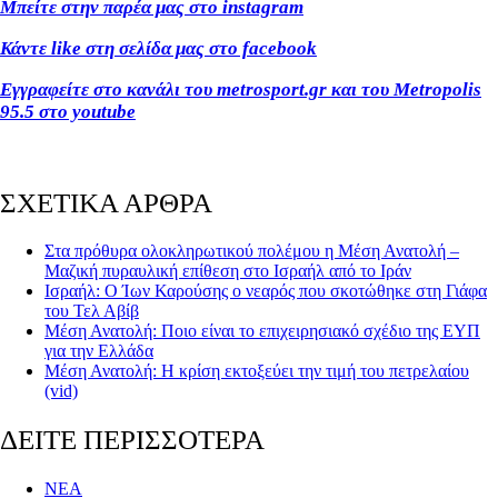
Μπείτε στην παρέα μας στο instagram
Κάντε like στη σελίδα μας στο facebook
Εγγραφείτε στο κανάλι του metrosport.gr και του Metropolis
95.5 στο youtube
ΣΧΕΤΙΚΑ ΑΡΘΡΑ
Στα πρόθυρα ολοκληρωτικού πολέμου η Μέση Ανατολή –
Μαζική πυραυλική επίθεση στο Ισραήλ από το Ιράν
Ισραήλ: Ο Ίων Καρούσης ο νεαρός που σκοτώθηκε στη Γιάφα
του Τελ Αβίβ
Μέση Ανατολή: Ποιο είναι το επιχειρησιακό σχέδιο της ΕΥΠ
για την Ελλάδα
Μέση Ανατολή: H κρίση εκτοξεύει την τιμή του πετρελαίου
(vid)
ΔΕΙΤΕ ΠΕΡΙΣΣΟΤΕΡΑ
ΝΕΑ