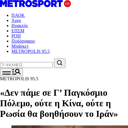
ΠΑΟΚ
Άρης
Ηρακλής
ΕΠΣΜ
ΡΟΗ
Ποδόσφαιρο
Μπάσκετ
METROPOLIS 95.5
METROPOLIS 95.5
«Δεν πάμε σε Γ’ Παγκόσμιο
Πόλεμο, ούτε η Κίνα, ούτε η
Ρωσία θα βοηθήσουν το Ιράν»