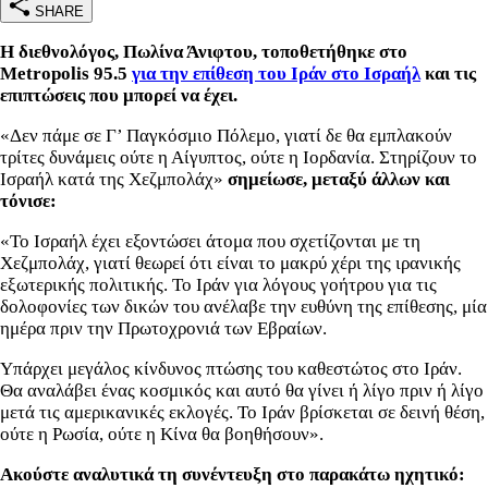
SHARE
Η διεθνολόγος, Πωλίνα Άνιφτου, τοποθετήθηκε στο
Metropolis 95.5
για την επίθεση του Ιράν στο Ισραήλ
και τις
επιπτώσεις που μπορεί να έχει.
«Δεν πάμε σε Γ’ Παγκόσμιο Πόλεμο, γιατί δε θα εμπλακούν
τρίτες δυνάμεις ούτε η Αίγυπτος, ούτε η Ιορδανία. Στηρίζουν το
Ισραήλ κατά της Χεζμπολάχ»
σημείωσε, μεταξύ άλλων και
τόνισε:
«Το Ισραήλ έχει εξοντώσει άτομα που σχετίζονται με τη
Χεζμπολάχ, γιατί θεωρεί ότι είναι το μακρύ χέρι της ιρανικής
εξωτερικής πολιτικής. Το Ιράν για λόγους γοήτρου για τις
δολοφονίες των δικών του ανέλαβε την ευθύνη της επίθεσης, μία
ημέρα πριν την Πρωτοχρονιά των Εβραίων.
Υπάρχει μεγάλος κίνδυνος πτώσης του καθεστώτος στο Ιράν.
Θα αναλάβει ένας κοσμικός και αυτό θα γίνει ή λίγο πριν ή λίγο
μετά τις αμερικανικές εκλογές. Το Ιράν βρίσκεται σε δεινή θέση,
ούτε η Ρωσία, ούτε η Κίνα θα βοηθήσουν».
Ακούστε αναλυτικά τη συνέντευξη στο παρακάτω ηχητικό: