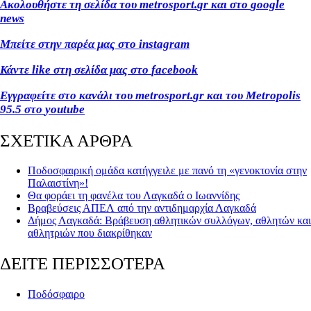
Ακολουθήστε τη σελίδα του
metrosport
.
gr
και στο
google
news
Μπείτε στην παρέα μας στο
instagram
Κάντε
like
στη σελίδα μας στο
facebook
Εγγραφείτε στο κανάλι του
metrosport
.
gr
και του
Metropolis
95.5 στο
youtube
ΣΧΕΤΙΚΑ ΑΡΘΡΑ
Ποδοσφαιρική ομάδα κατήγγειλε με πανό τη «γενοκτονία στην
Παλαιστίνη»!
Θα φοράει τη φανέλα του Λαγκαδά ο Ιωαννίδης
Βραβεύσεις ΑΠΕΛ από την αντιδημαρχία Λαγκαδά
Δήμος Λαγκαδά: Βράβευση αθλητικών συλλόγων, αθλητών και
αθλητριών που διακρίθηκαν
ΔΕΙΤΕ ΠΕΡΙΣΣΟΤΕΡΑ
Ποδόσφαιρο