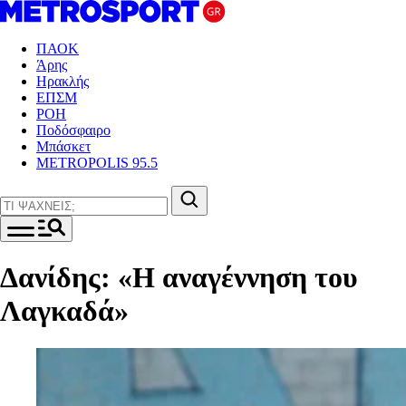
ΠΑΟΚ
Άρης
Ηρακλής
ΕΠΣΜ
ΡΟΗ
Ποδόσφαιρο
Μπάσκετ
METROPOLIS 95.5
Δανίδης: «Η αναγέννηση του
Λαγκαδά»