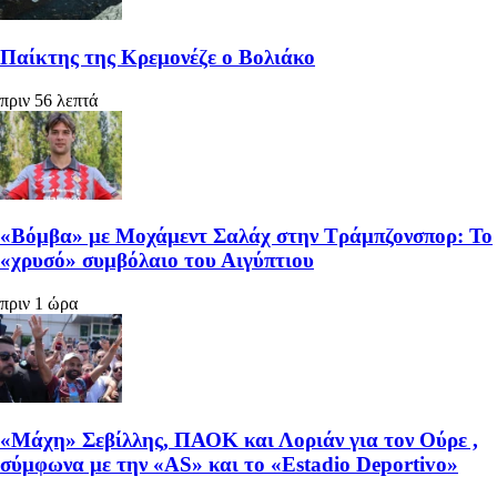
Παίκτης της Κρεμονέζε ο Βολιάκο
πριν 56 λεπτά
«Βόμβα» με Μοχάμεντ Σαλάχ στην Τράμπζονσπορ: Το
«χρυσό» συμβόλαιο του Αιγύπτιου
πριν 1 ώρα
«Μάχη» Σεβίλλης, ΠΑΟΚ και Λοριάν για τον Ούρε ,
σύμφωνα με την «AS» και το «Estadio Deportivo»