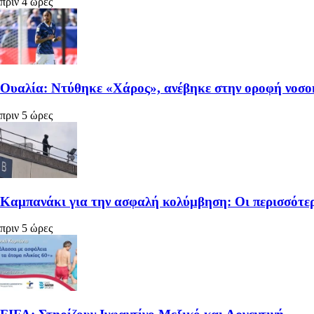
πριν 4 ώρες
Ουαλία: Ντύθηκε «Χάρος», ανέβηκε στην οροφή νοσοκ
πριν 5 ώρες
Καμπανάκι για την ασφαλή κολύμβηση: Οι περισσότερ
πριν 5 ώρες