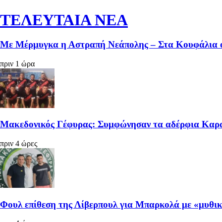
ΤΕΛΕΥΤΑΙΑ ΝΕΑ
Με Μέρμυγκα η Αστραπή Νεάπολης – Στα Κουφάλια
πριν 1 ώρα
Μακεδονικός Γέφυρας: Συμφώνησαν τα αδέρφια Καρ
πριν 4 ώρες
Φουλ επίθεση της Λίβερπουλ για Μπαρκολά με «μυθι