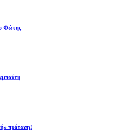
 ο Φώτης
αμπούτη
κή» πρόταση!