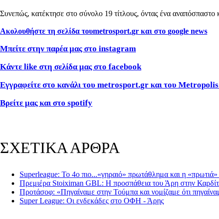
Συνεπώς, κατέκτησε στο σύνολο 19 τίτλους, όντας ένα αναπόσπαστο 
Ακολουθήστε τη σελίδα του
metrosport
.
gr
και στο
google
news
Μπείτε στην παρέα μας στο
instagram
Κάντε
like
στη σελίδα μας στο
facebook
Εγγραφείτε στο κανάλι του metrosport.gr και του Metropolis
Βρείτε μας και στο
spotify
ΣΧΕΤΙΚΑ ΑΡΘΡΑ
Superleague: Το 4ο πιο...«γηραιό» πρωτάθλημα και η «πρωτι
Πρεμιέρα Stoiximan GBL: Η προσπάθεια του Άρη στην Καρδί
Προτάσοφ: «Πηγαίναμε στην Τούμπα και νομίζαμε ότι πηγαίνα
Super League: Οι ενδεκάδες στο ΟΦΗ - Άρης