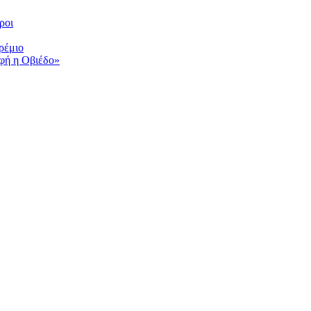
ροι
ρέμιο
αφή η Οβιέδο»