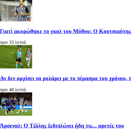
Γιατί ακυρώθηκε το γκολ του Μύθου: Ο Κουτσιαύτης 
πριν 33 λεπτά
Αν δεν αρχίσει να ρολάρει με το πέρασμα του χρόνου, 
πριν 48 λεπτά
Άρσεναλ: Ο Τζόλης ξεδιπλώνει ήδη τις... αρετές του