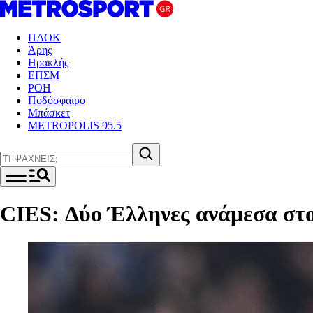
ΠΑΟΚ
Άρης
Ηρακλής
ΕΠΣΜ
ΡΟΗ
Ποδόσφαιρο
Μπάσκετ
METROPOLIS 95.5
CIES: Δύο Έλληνες ανάμεσα στ