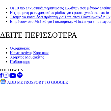
Οι 10 πιο ελκυστικές περιπτώσεις Ελλήνων που μένουν ελεύθε
Η χειμερινή μεταγραφική περίοδος για ερασιτεχνικά σωματεία
Έτοιμη να καταθέσει πρόταση για Τετέ στον Παναθηναϊκό η Γκ
Επιμένουν στο Μεξικό για Γιακουμάκη: «Πιέζει για τη μεταγρ
ΔΕΙΤΕ ΠΕΡΙΣΣΟΤΕΡΑ
Ολυμπιακός
Κωνσταντίνος Καρέτσας
Χρήστος Μουζακίτης
Ποδόσφαιρο
FOLLOW US
ADD METROSPORT TO GOOGLE