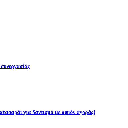
 συνεργασίας
ασαράι για δανεισμό με οψιόν αγοράς!