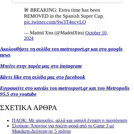
🚨 BREAKING: Extra time has been
REMOVED in the Spanish Super Cup.
pic.twitter.com/9w3T4ncyLO
— Madrid Xtra (@MadridXtra)
October 10,
2024
Ακολουθήστε τη σελίδα του
metrosport
.
gr
και στο
google
news
Μπείτε στην παρέα μας στο
instagram
Κάντε
like
στη σελίδα μας στο
facebook
Εγγραφείτε στο κανάλι του
metrosport
.
gr
και του
Metropolis
95.5 στο
youtube
ΣΧΕΤΙΚΑ ΑΡΘΡΑ
ΠΑΟΚ: Με απουσίες, αλλά και υψηλή ένταση η προπόνηση
Σλούκας: Άποντος για πρώτη φορά από το Game 3 με
Μακάμπι-Δεύτερη σε 5 χρόνια