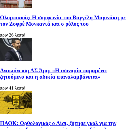
Ολυμπιακός: Η συμφωνία του Βαγγέλη Μαρινάκη με
τον Ζοφρέ Μονκαντά και ο ρόλος του
πριν 26 λεπτά
Ανακοίνωση ΑΣ Άρη: «Η ισονομία παραμένει
ζητούμενο και η αδικία επαναλαμβάνεται»
πριν 41 λεπτά
ΠΑΟΚ: Ορθολογικός ο Λίσι, ζήτησε γκολ για την