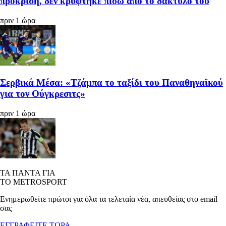
πρόκριση, δεν κρύφτηκε πίσω από το δάκτυλο του
πριν 1 ώρα
Σερβικά Μέσα: «Τζάμπα το ταξίδι του Παναθηναϊκού
για τον Ούγκρεσιτς»
πριν 1 ώρα
ΤΑ ΠΑΝΤΑ ΓΙΑ
ΤΟ METROSPORT
Ενημερωθείτε πρώτοι για όλα τα τελεταία νέα, απευθείας στο email
σας
ΕΓΓΡΑΦΕΙΤΕ ΤΩΡΑ