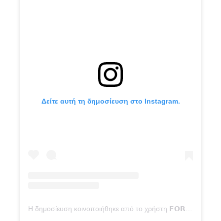
Δείτε αυτή τη δημοσίευση στο Instagram.
Η δημοσίευση κοινοποιήθηκε από το χρήστη 𝗙𝗢𝗥 𝗕𝗟𝗔𝗨𝗚𝗥𝗔𝗡𝗔 (@forblaugrana)