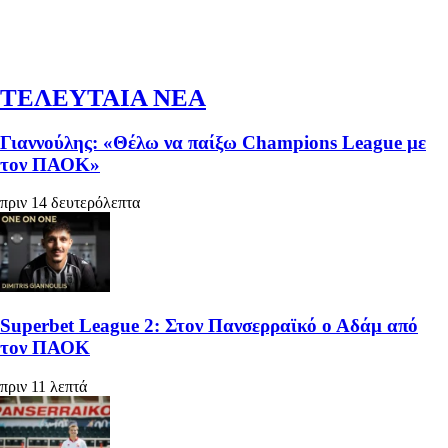
ΤΕΛΕΥΤΑΙΑ ΝΕΑ
Γιαννούλης: «Θέλω να παίξω Champions League με
τον ΠΑΟΚ»
πριν 14 δευτερόλεπτα
Superbet League 2: Στον Πανσερραϊκό ο Αδάμ από
τον ΠΑΟΚ
πριν 11 λεπτά