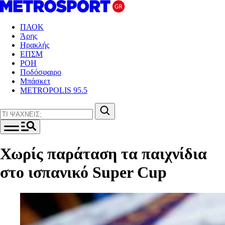
ΠΑΟΚ
Άρης
Ηρακλής
ΕΠΣΜ
ΡΟΗ
Ποδόσφαιρο
Μπάσκετ
METROPOLIS 95.5
Χωρίς παράταση τα παιχνίδια
στο ισπανικό Super Cup