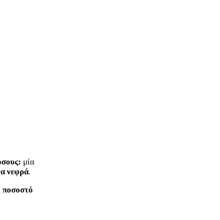
όσους:
μία
τα νεφρά
.
ό ποσοστό