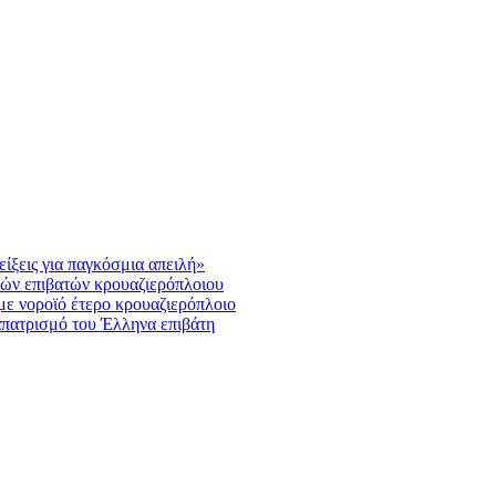
ίξεις για παγκόσμια απειλή»
ριών επιβατών κρουαζιερόπλοιου
με νοροϊό έτερο κρουαζιερόπλοιο
ναπατρισμό του Έλληνα επιβάτη