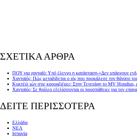
ΣΧΕΤΙΚΑ ΑΡΘΡΑ
ΠΟΥ για χανταϊό: Υπό έλεγχο η κατάσταση-«Δεν υπάρχουν ενδε
Χανταϊός: Πώς μεταδίδεται ο ιός που προκάλεσε τον θάνατο τ
Κοκτέιλ ιών στις κρουαζιέρες: Στην Τενερίφη το MV Hondius, 
Χανταϊός: Σε θρίλερ εξελίσσονται οι προσπάθειες για τον επα
ΔΕΙΤΕ ΠΕΡΙΣΣΟΤΕΡΑ
Ελλάδα
ΝΕΑ
Ισπανία