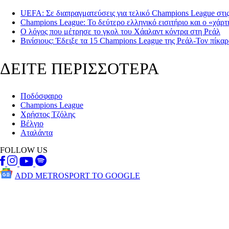
UEFA: Σε διαπραγματεύσεις για τελικό Champions League στ
Champions League: Το δεύτερο ελληνικό εισιτήριο και ο «χάρτ
Ο λόγος που μέτρησε το γκολ του Χάαλαντ κόντρα στη Ρεάλ
Βινίσιους: Έδειξε τα 15 Champions League της Ρεάλ-Τον πίκα
ΔΕΙΤΕ ΠΕΡΙΣΣΟΤΕΡΑ
Ποδόσφαιρο
Champions League
Χρήστος Τζόλης
Βέλγιο
Αταλάντα
FOLLOW US
ADD METROSPORT TO GOOGLE