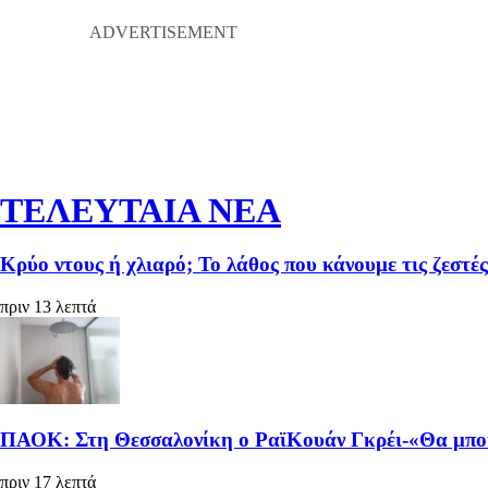
ΤΕΛΕΥΤΑΙΑ ΝΕΑ
Κρύο ντους ή χλιαρό; Το λάθος που κάνουμε τις ζεστές
πριν 13 λεπτά
ΠΑΟΚ: Στη Θεσσαλονίκη ο ΡαϊΚουάν Γκρέι-«Θα μπούμ
πριν 17 λεπτά