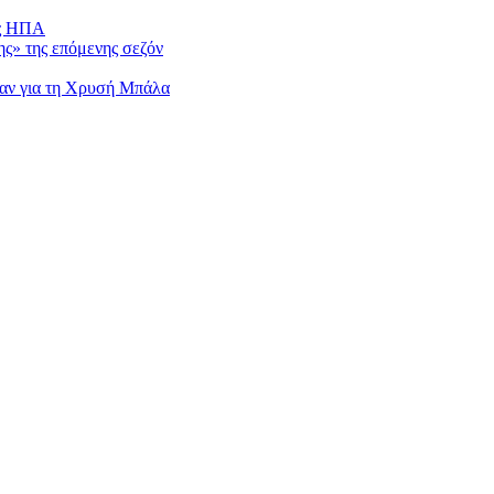
ις ΗΠΑ
ης» της επόμενης σεζόν
ραν για τη Χρυσή Μπάλα