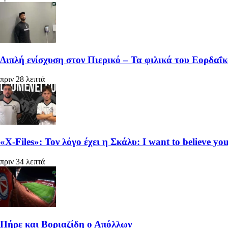
Διπλή ενίσχυση στον Πιερικό – Τα φιλικά του Εορδαΐ
πριν 28 λεπτά
«X-Files»: Τον λόγο έχει η Σκάλυ: I want to believe you
πριν 34 λεπτά
Πήρε και Βοριαζίδη ο Απόλλων