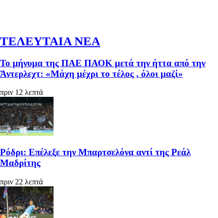
ΤΕΛΕΥΤΑΙΑ ΝΕΑ
Το μήνυμα της ΠΑΕ ΠΑΟΚ μετά την ήττα από την
Άντερλεχτ: «Μάχη μέχρι το τέλος , όλοι μαζί»
πριν 12 λεπτά
Ρόδρι: Επέλεξε την Μπαρτσελόνα αντί της Ρεάλ
Μαδρίτης
πριν 22 λεπτά