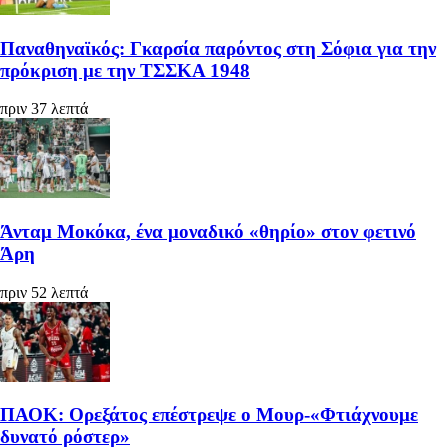
Παναθηναϊκός: Γκαρσία παρόντος στη Σόφια για την
πρόκριση με την ΤΣΣΚΑ 1948
πριν 37 λεπτά
Άνταμ Μοκόκα, ένα μοναδικό «θηρίο» στον φετινό
Άρη
πριν 52 λεπτά
ΠΑΟΚ: Ορεξάτος επέστρεψε ο Μουρ-«Φτιάχνουμε
δυνατό ρόστερ»