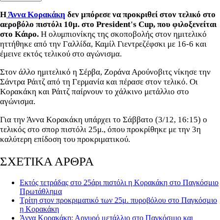
Η
Άννα Κορακάκη
δεν μπόρεσε να προκριθεί στον τελικό στο
αεροβόλο πιστόλι 10μ. στο President's Cup, που φιλοξενείται
στο Κάιρο.
Η ολυμπιονίκης της σκοποβολής στον ημιτελικό
ηττήθηκε από την Γαλλίδα, Καμίλ Γιεντρεζέφσκι με 16-6 και
έμεινε εκτός τελικού στο αγώνισμα.
Στον άλλο ημιτελικό η Σέρβα, Ζοράνα Αρούνοβιτς νίκησε την
Σάντρα Ράιτζ από τη Γερμανία και πέρασε στον τελικό. Οι
Κορακάκη και Ράιτζ παίρνουν το χάλκινο μετάλλιο στο
αγώνισμα.
Για την Άννα Κορακάκη υπάρχει το Σάββατο (3/12, 16:15) ο
τελικός στο σπορ πιστόλι 25μ., όπου προκρίθηκε με την 3η
καλύτερη επίδοση του προκριματικού.
ΣΧΕΤΙΚΑ ΑΡΘΡΑ
Εκτός τετράδας στο 25άρι πιστόλι η Κορακάκη στο Παγκόσμιο
Πρωτάθλημα
Τρίτη στον προκριματικό των 25μ. πυροβόλου στο Παγκόσμιο
η Κορακάκη
Άννα Κορακάκη: Αργυρό μετάλλιο στο Παγκόσμιο και