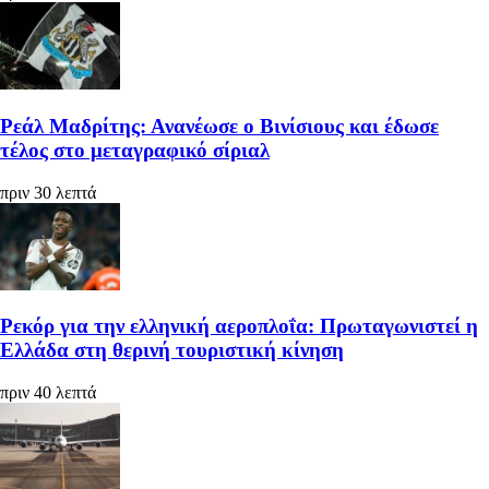
Ρεάλ Μαδρίτης: Ανανέωσε ο Βινίσιους και έδωσε
τέλος στο μεταγραφικό σίριαλ
πριν 30 λεπτά
Ρεκόρ για την ελληνική αεροπλοΐα: Πρωταγωνιστεί η
Ελλάδα στη θερινή τουριστική κίνηση
πριν 40 λεπτά