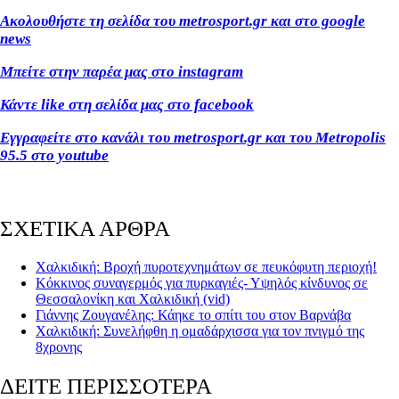
Ακολουθήστε τη σελίδα του metrosport.gr και στο google
news
Μπείτε στην παρέα μας στο instagram
Κάντε like στη σελίδα μας στο facebook
Εγγραφείτε στο κανάλι του metrosport.gr και του Metropolis
95.5 στο youtube
ΣΧΕΤΙΚΑ ΑΡΘΡΑ
Χαλκιδική: Βροχή πυροτεχνημάτων σε πευκόφυτη περιοχή!
Κόκκινος συναγερμός για πυρκαγιές- Υψηλός κίνδυνος σε
Θεσσαλονίκη και Χαλκιδική (vid)
Γιάννης Ζουγανέλης: Κάηκε το σπίτι του στον Βαρνάβα
Χαλκιδική: Συνελήφθη η ομαδάρχισσα για τον πνιγμό της
8χρονης
ΔΕΙΤΕ ΠΕΡΙΣΣΟΤΕΡΑ