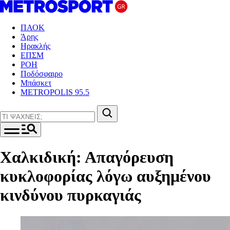
ΠΑΟΚ
Άρης
Ηρακλής
ΕΠΣΜ
ΡΟΗ
Ποδόσφαιρο
Μπάσκετ
METROPOLIS 95.5
Χαλκιδική: Απαγόρευση
κυκλοφορίας λόγω αυξημένου
κινδύνου πυρκαγιάς