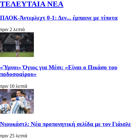
ΤΕΛΕΥΤΑΙΑ ΝΕΑ
ΠΑΟΚ-Άντερλεχτ 0-1: Δεν... έμπαινε με τίποτα
πριν 2 λεπτά
«Ύμνοι» Όγιος για Μέσι: «Είναι ο Πικάσο του
ποδοσφαίρου»
πριν 10 λεπτά
Νιουκάστλ: Νέα προπονητική σελίδα με τον Γιάισλε
πριν 25 λεπτά