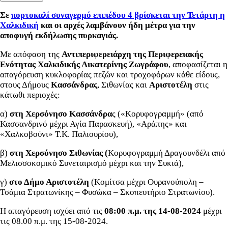
Σε
πορτοκαλί συναγερμό επιπέδου 4 βρίσκεται την Τετάρτη η
Χαλκιδική
και οι αρχές λαμβάνουν ήδη μέτρα για την
αποφυγή εκδήλωσης πυρκαγιάς.
Με απόφαση της
Αντιπεριφερειάρχη της Περιφερειακής
Ενότητας Χαλκιδικής Αικατερίνης Ζωγράφου
, αποφασίζεται η
απαγόρευση κυκλοφορίας πεζών και τροχοφόρων κάθε είδους,
στους Δήμους
Κασσάνδρας
, Σιθωνίας και
Αριστοτέλη
στις
κάτωθι περιοχές:
α)
στη Χερσόνησο Κασσάνδρα
ς («Κορυφογραμμή» (από
Κασσανδρινό μέχρι Αγία Παρασκευή), «Αράπης» και
«Χαλκοβούνι» Τ.Κ. Παλιουρίου),
β)
στη Χερσόνησο Σιθωνίας (
Κορυφογραμμή Δραγουνδέλι από
Μελισσοκομικό Συνεταιρισμό μέχρι και την Συκιά),
γ)
στο Δήμο Αριστοτέλη
(Κομίτσα μέχρι Ουρανούπολη –
Τσάμια Στρατωνίκης – Φυσώκα – Σκοπευτήριο Στρατωνίου).
Η απαγόρευση ισχύει από τις
08:00 π.μ. της 14-08-2024
μέχρι
τις 08.00 π.μ. της 15-08-2024.