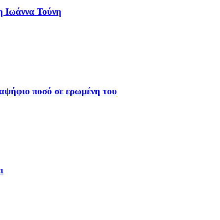
η Ιωάννα Τούνη
ξαψήφιο ποσό σε ερωμένη του
ι