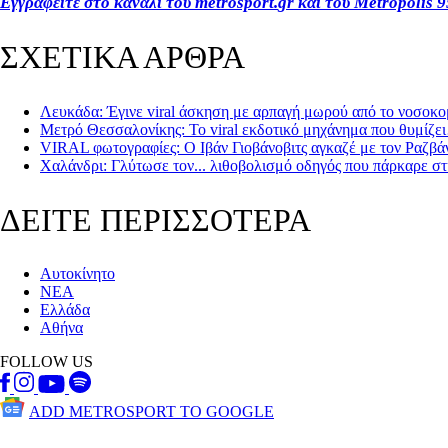
Εγγραφείτε στο κανάλι του
metrosport
.
gr
και του
Metropolis
9
ΣΧΕΤΙΚΑ ΑΡΘΡΑ
Λευκάδα: Έγινε viral άσκηση με αρπαγή μωρού από το νοσοκο
Μετρό Θεσσαλονίκης: Το viral εκδοτικό μηχάνημα που θυμίζε
VIRAL φωτογραφίες: Ο Ιβάν Γιοβάνοβιτς αγκαζέ με τον Ραζβ
Χαλάνδρι: Γλύτωσε τον... λιθοβολισμό οδηγός που πάρκαρε σ
ΔΕΙΤΕ ΠΕΡΙΣΣΟΤΕΡΑ
Αυτοκίνητο
ΝΕΑ
Ελλάδα
Αθήνα
FOLLOW US
ADD METROSPORT TO GOOGLE