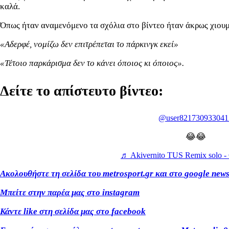
καλά.
Όπως ήταν αναμενόμενο τα σχόλια στο βίντεο ήταν άκρως χιουμ
«Αδερφέ, νομίζω δεν επιτρέπεται το πάρκινγκ εκεί»
«Τέτοιο παρκάρισμα δεν το κάνει όποιος κι όποιος».
Δείτε το απίστευτο βίντεο:
@user821730933041
😂😂
♬ Akivernito TUS Remix solo - C
Ακολουθήστε τη σελίδα του
metrosport
.
gr
και στο
google
new
Μπείτε στην παρέα μας στο
instagram
Κάντε
like
στη σελίδα μας στο
facebook