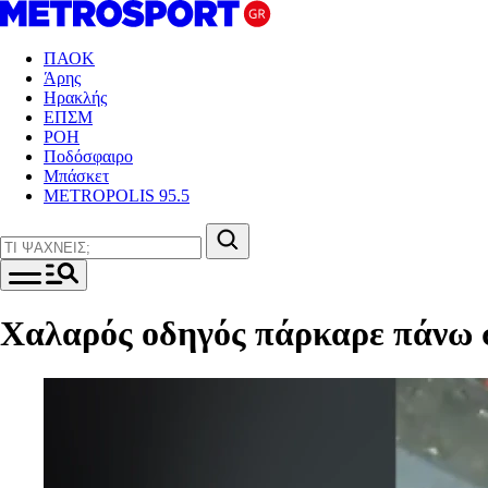
ΠΑΟΚ
Άρης
Ηρακλής
ΕΠΣΜ
ΡΟΗ
Ποδόσφαιρο
Μπάσκετ
METROPOLIS 95.5
Χαλαρός οδηγός πάρκαρε πάνω σ