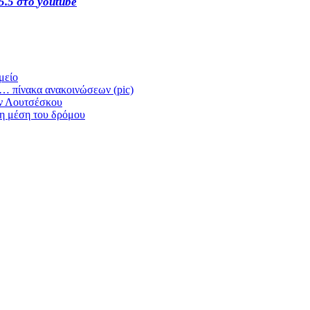
5.5 στο
youtube
μείο
ι… πίνακα ανακοινώσεων (pic)
άν Λουτσέσκου
τη μέση του δρόμου