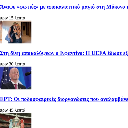
Άναψε «φωτιές» με αποκαλυπτικό μαγιό στη Μύκονο 
πριν 15 λεπτά
Στη δίνη αποκαλύψεων ο Ινφαντίνο: H UEFA έδωσε ε
πριν 30 λεπτά
ΕΡΤ: Οι ποδοσφαιρικές διοργανώσεις που αναλαμβάνε
πριν 45 λεπτά