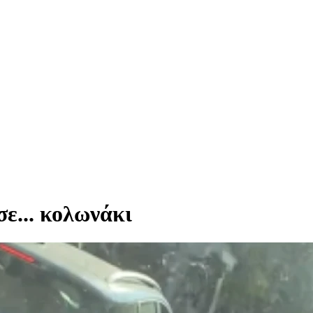
ε... κολωνάκι