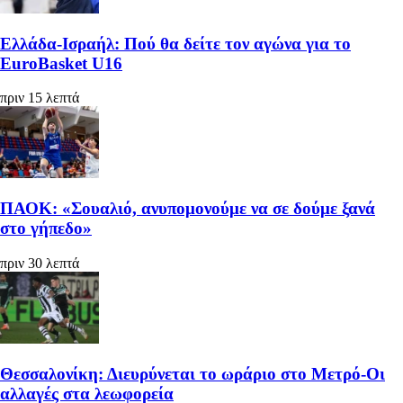
Ελλάδα-Ισραήλ: Πού θα δείτε τον αγώνα για το
EuroBasket U16
πριν 15 λεπτά
ΠΑΟΚ: «Σουαλιό, ανυπομονούμε να σε δούμε ξανά
στο γήπεδο»
πριν 30 λεπτά
Θεσσαλονίκη: Διευρύνεται το ωράριο στο Μετρό-Οι
αλλαγές στα λεωφορεία