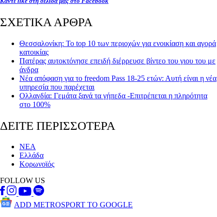
Κάντε like στη σελίδα μας στο Facebook
ΣΧΕΤΙΚΑ ΑΡΘΡΑ
Θεσσαλονίκη: Το top 10 των περιοχών για ενοικίαση και αγορά
κατοικίας
Πατέρας αυτοκτόνησε επειδή διέρρευσε βίντεο του γιου του με
άνδρα
Νέα απόφαση για το freedom Pass 18-25 ετών: Αυτή είναι η νέα
υπηρεσία που παρέχεται
Ολλανδία: Γεμάτα ξανά τα γήπεδα -Επιτρέπεται η πληρότητα
στο 100%
ΔΕΙΤΕ ΠΕΡΙΣΣΟΤΕΡΑ
ΝΕΑ
Ελλάδα
Κορωνοϊός
FOLLOW US
ADD METROSPORT TO GOOGLE