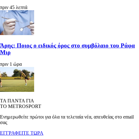
πριν 45 λεπτά
Άρης: Ποιος ο ειδικός όρος στο συμβόλαιο του Ράφα
Μιρ
πριν 1 ώρα
ΤΑ ΠΑΝΤΑ ΓΙΑ
ΤΟ METROSPORT
Ενημερωθείτε πρώτοι για όλα τα τελεταία νέα, απευθείας στο email
σας
ΕΓΓΡΑΦΕΙΤΕ ΤΩΡΑ