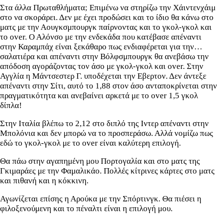
Στα άλλα Πρωταθλήματα; Επιμένω να στηρίζω την Χάιντενχάιμ
στο να σκοράρει. Δεν με έχει προδώσει και το ίδιο θα κάνω στο
ματς με την Αουγκσμπουργκ παίρνοντας και το γκολ-γκολ και
το over. O Aλόνσο με την ενδεκάδα που κατέβασε απέναντι
στην Καραμπάχ είναι ξεκάθαρο πως ενδιαφέρεται για την…
σαλατιέρα και απέναντι στην Βόλφσμπουργκ θα ανεβάσω την
απόδοση αγοράζοντας τον άσο με γκολ-γκολ και over. Στην
Αγγλία η Μάντσεστερ Γ. υποδέχεται την Εβερτον. Δεν άντεξε
απέναντι στην Σίτι, αυτό το 1,88 στον άσο ανταποκρίνεται στην
πραγματικότητα και ανεβαίνει αρκετά με το over 1,5 γκολ
δίπλα!
Στην Ιταλία βλέπω το 2,12 στο διπλό της Ιντερ απέναντι στην
Μπολόνια και δεν μπορώ να το προσπεράσω. Αλλά νομίζω πως
εδώ το γκολ-γκολ με το over είναι καλύτερη επιλογή.
Θα πάω στην αγαπημένη μου Πορτογαλία και στο ματς της
Γκιμαράες με την Φαμαλικάο. Πολλές κίτρινες κάρτες στο ματς
και πιθανή και η κόκκινη.
Αγωνίζεται επίσης η Αρούκα με την Σπόρτινγκ. Θα πιέσει η
φιλοξενούμενη και το πέναλτι είναι η επιλογή μου.