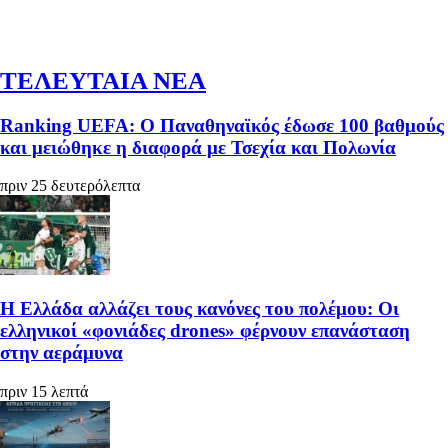
ΤΕΛΕΥΤΑΙΑ ΝΕΑ
Ranking UEFA: Ο Παναθηναϊκός έδωσε 100 βαθμούς
και μειώθηκε η διαφορά με Τσεχία και Πολωνία
πριν 25 δευτερόλεπτα
Η Ελλάδα αλλάζει τους κανόνες του πολέμου: Οι
ελληνικοί «φονιάδες drones» φέρνουν επανάσταση
στην αεράμυνα
πριν 15 λεπτά