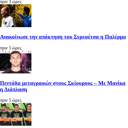
πριν 3 ώρες
Ανακοίνωσε την απόκτηση του Στρεφέτσα η Παλέρμο
πριν 5 ώρες
Πεντάδα μεταγραφών στους Σκίουρους – Με Μανίκα
η Διάπλαση
πριν 5 ώρες