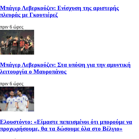
Μπάγερ Λεβερκούζεν: Ενίσχυση της αριστερής
πλευράς με Γκουτιέρεζ
πριν 6 ώρες
Μπάγερ Λεβερκούζεν: Στα υπόψη για την αμυντική
λειτουργία ο Μαυροπάνος
πριν 6 ώρες
Ελουστόντο: «Είμαστε πεπεισμένοι ότι μπορούμε να
προχωρήσουμε, θα τα δώσουμε όλα στο Βέλγιο»