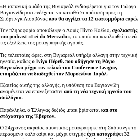
«
Η ισπανική ομάδα της Βιγιαρεάλ ενδιαφέρεται για τον Γιώργο
Βαγιαννίδη και ενδέχεται να καταθέσει πρόταση προς τη
Σπόρτινγκ Λισαβόνας
που θα αγγίζει τα 12 εκατομμύρια ευρώ.
Την πληροφορία αποκάλυψε ο Λουίς Πίντο Κοέλιο,
σχολιαστής
του podcast «Lei do Mercado»
, το οποίο παρακολουθεί στενά
τις εξελίξεις της μεταγραφικής αγοράς.
Τις τελευταίες ώρες, στη Βιγιαρεάλ υπήρξε αλλαγή στην τεχνική
ηγεσία, καθώς
ο Ινίγο Πέρεθ, που οδήγησε τη Ράγιο
Βαγιεκάνο μέχρι τον τελικό του Conference League,
ετοιμάζεται να διαδεχθεί τον Μαρσελίνιο Τοράλ.
Εξαιτίας αυτής της αλλαγής, η υπόθεση του Βαγιαννίδη
αναμένεται να επανεξεταστεί
από τη νέα τεχνική ηγεσία του
συλλόγου.
Παράλληλα, ο Έλληνας δεξιός μπακ βρίσκεται
και στο
στόχαστρο της Έβερτον.
Ο 24χρονος ακραίος αμυντικός μεταγράφηκε στη Σπόρτινγκ το
περασμένο καλοκαίρι και μέχρι στιγμής
έχει καταγράψει 32