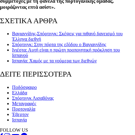
συμμετοχές με τη φανέλα της πορτογαλικής ομάδας,
μοιράζοντας επτά ασίστ».
ΣΧΕΤΙΚΑ ΑΡΘΡΑ
Βαγιαννίδης-Σπόρτινγκ: Σκέψεις για πιθανό δανεισμό του
Έλληνα διεθνή
Σπόρτινγκ: Στην πόρτα της εξόδου ο Βαγιαννίδης
Ινιέστα: Αυτή είναι η πρώτη προπονητική πρόκληση του
Ισπανού
Ισπανία: Χαμός με τα νούμερα των διεθνών
ΔΕΙΤΕ ΠΕΡΙΣΣΟΤΕΡΑ
Ποδόσφαιρο
Ελλάδα
Σπόρτινγκ Λισαβόνας
Μεταγραφές
Πορτογαλία
Έβερτον
Ισπανία
FOLLOW US