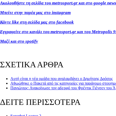
Ακολουθήστε τη σελίδα του metrosport.gr και στο google new
Μπείτε στην παρέα μας στο instagram
Κάντε like στη σελίδα μας στο facebook
Εγγραφείτε στο κανάλι του metrosport.gr και του Metropolis 9
Μαζί και στο spotify
ΣΧΕΤΙΚΑ ΑΡΘΡΑ
Αυτή είναι η νέα ομάδα που αναλαμβάνει ο Δημήτρης Δρόσος
Αθωώθηκε ο Πακετά από τις κατηγορίες για παράνομο στοιχημ
Πανιώνιος: Ανακοίνωσε τον αδερφό του Φρέντικ Γιένσεν του Ά
ΔΕΙΤΕ ΠΕΡΙΣΣΟΤΕΡΑ
Superbet League 2