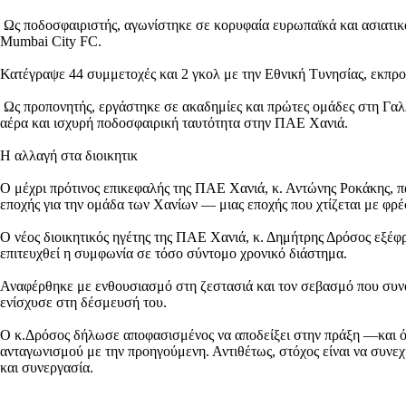
Ως ποδοσφαιριστής, αγωνίστηκε σε κορυφαία ευρωπαϊκά και ασιατικά
Mumbai City FC.
Κατέγραψε 44 συμμετοχές και 2 γκολ με την Εθνική Τυνησίας, εκ
Ως προπονητής, εργάστηκε σε ακαδημίες και πρώτες ομάδες στη Γαλλί
αέρα και ισχυρή ποδοσφαιρική ταυτότητα στην ΠΑΕ Χανιά.
Η αλλαγή στα διοικητικ
Ο μέχρι πρότινος επικεφαλής της ΠΑΕ Χανιά, κ. Αντώνης Ροκάκης, π
εποχής για την ομάδα των Χανίων — μιας εποχής που χτίζεται με φρέσ
Ο νέος διοικητικός ηγέτης της ΠΑΕ Χανιά, κ. Δημήτρης Δρόσος εξέφρ
επιτευχθεί η συμφωνία σε τόσο σύντομο χρονικό διάστημα.
Αναφέρθηκε με ενθουσιασμό στη ζεστασιά και τον σεβασμό που συνάν
ενίσχυσε στη δέσμευσή του.
Ο κ.Δρόσος δήλωσε αποφασισμένος να αποδείξει στην πράξη —και όχι 
ανταγωνισμού με την προηγούμενη. Αντιθέτως, στόχος είναι να συνε
και συνεργασία.