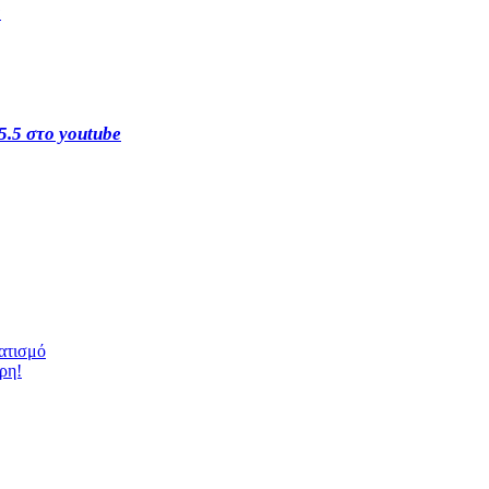
s
5.5 στο youtube
ατισμό
ρη!