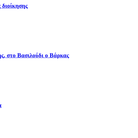
 διοίκησης
ς, στο Βασιλούδι ο Βάρκας
α