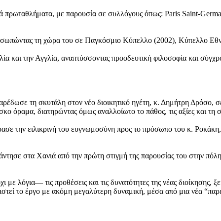
 πρωταθλήματα, με παρουσία σε συλλόγους όπως: Paris Saint-Germai
προσωπώντας τη χώρα του σε Παγκόσμιο Κύπελλο (2002), Κύπελλο Ε
α και την Αγγλία, αναπτύσσοντας προοδευτική φιλοσοφία και σύγχρον
αρέδωσε τη σκυτάλη στον νέο διοικητικό ηγέτη, κ. Δημήτρη Δρόσο, σ
κο όραμα, διατηρώντας όμως αναλλοίωτο το πάθος, τις αξίες και τη σύ
ασε την ειλικρινή του ευγνωμοσύνη προς το πρόσωπο του κ. Ροκάκη, 
τησε στα Χανιά από την πρώτη στιγμή της παρουσίας του στην πόλη,
με λόγια— τις προθέσεις και τις δυνατότητες της νέας διοίκησης, ξ
χιστεί το έργο με ακόμη μεγαλύτερη δυναμική, μέσα από μια νέα “πα