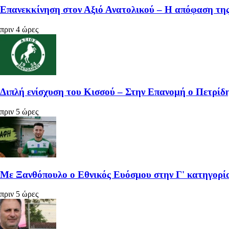
Επανεκκίνηση στον Αξιό Ανατολικού – Η απόφαση της
πριν 4 ώρες
Διπλή ενίσχυση του Κισσού – Στην Επανομή ο Πετρίδη
πριν 5 ώρες
Με Ξανθόπουλο ο Εθνικός Ευόσμου στην Γ' κατηγορί
πριν 5 ώρες