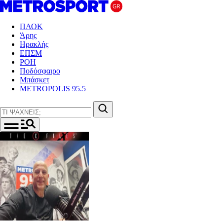
ΠΑΟΚ
Άρης
Ηρακλής
ΕΠΣΜ
ΡΟΗ
Ποδόσφαιρο
Μπάσκετ
METROPOLIS 95.5