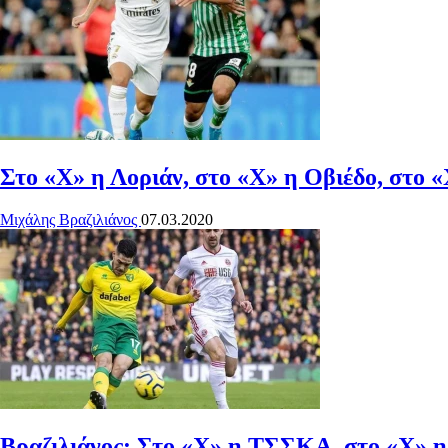
Στο «Χ» η Λοριάν, στο «Χ» η Οβιέδο, στο 
Μιχάλης Βραζιλιάνος
07.03.2020
Βραζιλιάνος: Στο «Χ» η ΤΣΣΚΑ, στο «Χ» η 