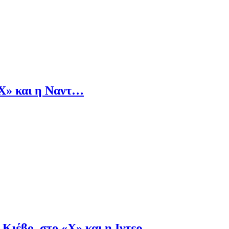
«Χ» και η Ναντ…
Κιέβο, στο «Χ» και η Ιντερ