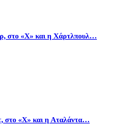
όρ, στο «Χ» και η Χάρτλπουλ…
, στο «Χ» και η Αταλάντα…