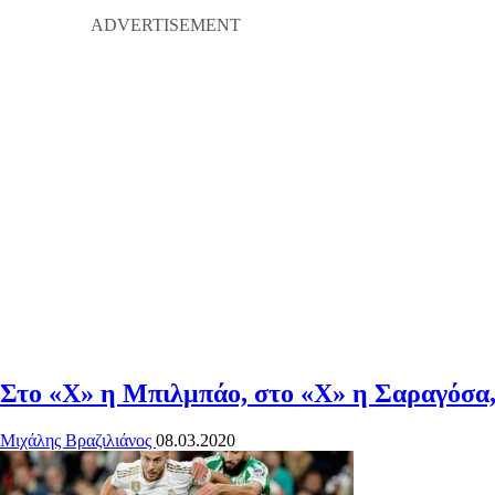
Στο «Χ» η Μπιλμπάο, στο «Χ» η Σαραγόσ
Μιχάλης Βραζιλιάνος
08.03.2020